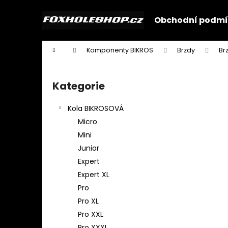
K
Přejít
na
o
Obchodní podmí
obsah
Zpět
Zpět
š
do
do
í
Domů
Komponenty BIKROS
Brzdy
Br
k
obchodu
obchodu
P
o
Kategorie
Přeskočit
s
kategorie
t
Kola BIKROSOVÁ
r
Micro
a
Mini
n
Junior
n
Expert
í
Expert XL
p
Pro
a
Pro XL
n
Pro XXL
e
Pro XXXL