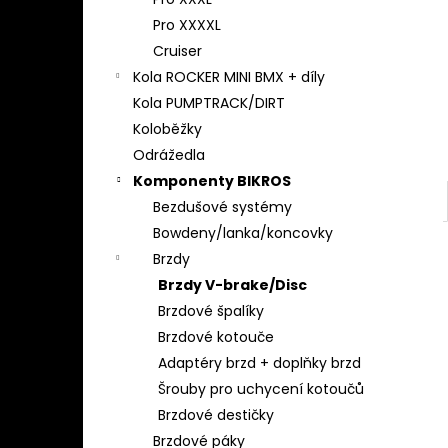
l
Pro XXXXL
Cruiser
Kola ROCKER MINI BMX + díly
Kola PUMPTRACK/DIRT
Koloběžky
Odrážedla
Komponenty BIKROS
Bezdušové systémy
Bowdeny/lanka/koncovky
Brzdy
Brzdy V-brake/Disc
Brzdové špalíky
Brzdové kotouče
Adaptéry brzd + doplňky brzd
Šrouby pro uchycení kotoučů
Brzdové destičky
Brzdové páky