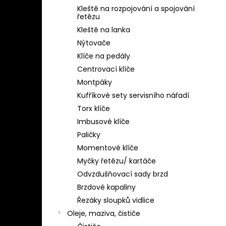
Kleště na rozpojování a spojování
řetězu
Kleště na lanka
Nýtovače
Klíče na pedály
Centrovací klíče
Montpáky
Kufříkové sety servisního nářadí
Torx klíče
Imbusové klíče
Paličky
Momentové klíče
Myčky řetězu/ kartáče
Odvzdušňovací sady brzd
Brzdové kapaliny
Řezáky sloupků vidlice
Oleje, maziva, čističe