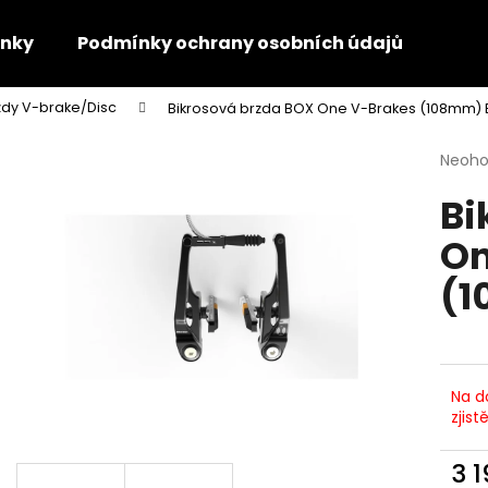
nky
Podmínky ochrany osobních údajů
Kon
zdy V-brake/Disc
Bikrosová brzda BOX One V-Brakes (108mm) 
Co potřebujete najít?
Průmě
Neoh
hodno
Bi
produ
HLEDAT
je
On
0,0
z
(1
5
Doporučujeme
hvězdi
Na d
zjist
3 