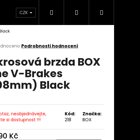
Hledat
Přihlášení
Nákupní
takty
Custom stavba kola na zakázku
Servi
CZK
Black
košík
rné
odnoceno
Podrobnosti hodnocení
cení
krosová brzda BOX
ktu
e V-Brakes
08mm) Black
ček.
otaz, neobjednávejte,
Kód:
Značka:
ěte si dostupnost !!!
218
BOX
190 Kč