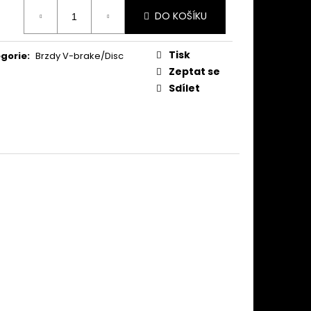
ná
DO KOŠÍKU
:
Tisk
gorie
:
Brzdy V-brake/Disc
Zeptat se
Sdílet