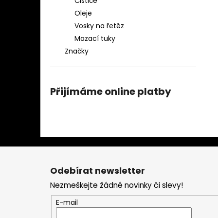
Čističe
Oleje
Vosky na řetěz
Mazací tuky
Značky
Přijímáme online platby
Z
á
Odebírat newsletter
p
Nezmeškejte žádné novinky či slevy!
a
t
E-mail
í