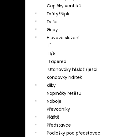
Čepičky ventilků
Dráty/Niple
Duše
Gripy
Hlavové složení
1"
11/8
Tapered
Utahováky hl.slož./ježci
Koncovky řídítek
Kliky
Napínáky řetězu
Náboje
Převodníky
Pláště
Představce
Podložky pod představec