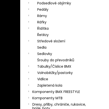
Podsedlové objímky
Pedály
Rámy
Ráfky
Řídítka
Řetězy
Středové složení
Sedla
Sedlovky
Šrouby do převodníků
Tabulky/Číslice BMX
Volnoběžky/pastorky
Vidlice
Zapletená kola
Komponenty BMX FREESTYLE
Komponenty MTB
Dresy, přilby, chrániče, rukavice,
brýle, boty