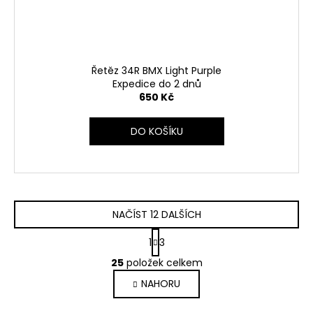
Řetěz 34R BMX Light Purple
Expedice do 2 dnů
650 Kč
DO KOŠÍKU
NAČÍST 12 DALŠÍCH
S
1
3
t
O
r
25
položek celkem
v
á
NAHORU
l
n
k
á