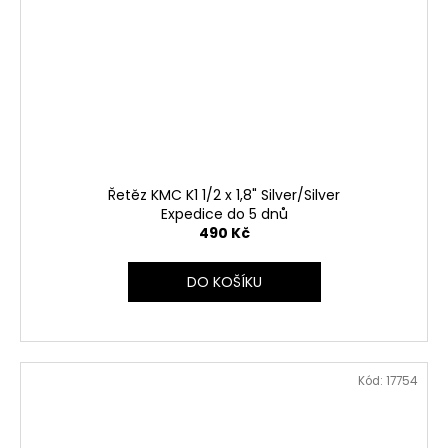
Řetěz KMC K1 1/2 x 1,8" Silver/Silver
Expedice do 5 dnů
490 Kč
DO KOŠÍKU
Kód:
17754