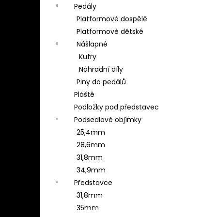
Pedály
Platformové dospělé
Platformové dětské
Nášlapné
Kufry
Náhradní díly
Piny do pedálů
Pláště
Podložky pod představec
Podsedlové objímky
25,4mm
28,6mm
31,8mm
34,9mm
Představce
31,8mm
35mm