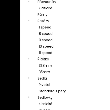
Převodníky
Klasické
Rámy
Řetězy
1 speed
8 speed
9 speed
10 speed
11 speed
Řídítka
31,8mm
35mm
Sedla
Pivotal
Standard s péry
Sedlovky
Klasické