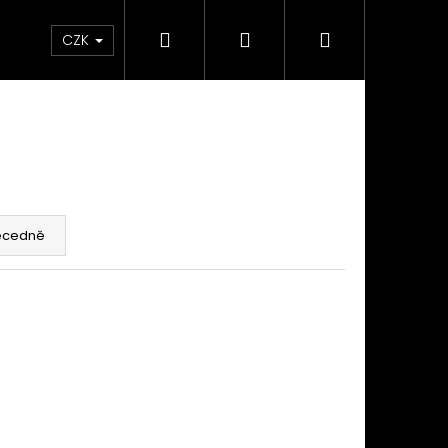
Hledat
Přihlášení
Nákupní
takty
Custom stavba kola na zakázku
Servi
CZK
košík
ecedně