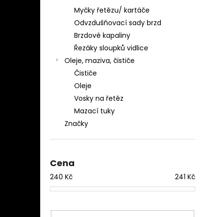
Myčky řetězu/ kartáče
Odvzdušňovací sady brzd
Brzdové kapaliny
Řezáky sloupků vidlice
Oleje, maziva, čističe
Čističe
Oleje
Vosky na řetěz
Mazací tuky
Značky
Cena
240
Kč
241
Kč