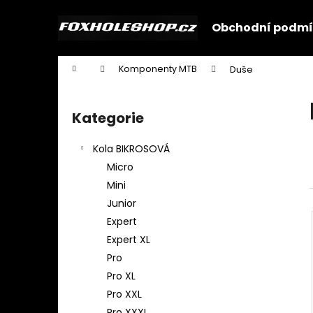
K
Přejít
na
o
Obchodní podmí
obsah
Zpět
Zpět
š
do
do
í
Domů
Komponenty MTB
Duše
k
obchodu
obchodu
P
o
Kategorie
Přeskočit
s
kategorie
t
Kola BIKROSOVÁ
r
Micro
a
Mini
n
Junior
n
Expert
í
Expert XL
p
Pro
a
Pro XL
n
Pro XXL
e
Pro XXXL