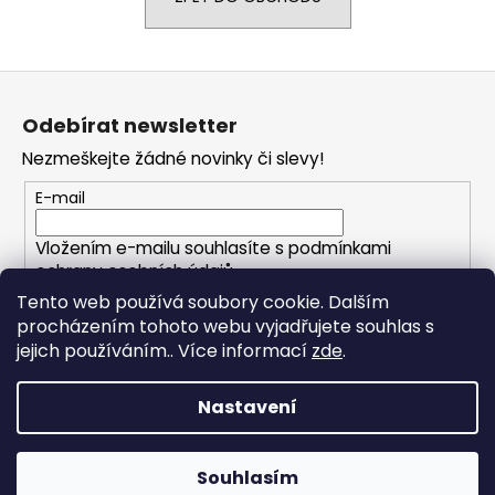
a
j
Z
í
á
t
Odebírat newsletter
p
?
Nezmeškejte žádné novinky či slevy!
a
t
E-mail
í
Vložením e-mailu souhlasíte s
podmínkami
HLEDAT
ochrany osobních údajů
Tento web používá soubory cookie. Dalším
procházením tohoto webu vyjadřujete souhlas s
PŘIHLÁSIT SE
D
jejich používáním.. Více informací
zde
.
o
p
Nastavení
o
Vytvořil Shoptet
r
Copyright 2026
FOXHOLESHOP.cz
. Všechna práva
u
Souhlasím
vyhrazena.