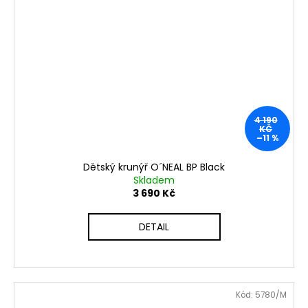
4 190
KČ
–11 %
Dětský krunýř O´NEAL BP Black
Skladem
3 690 Kč
DETAIL
Kód:
5780/M