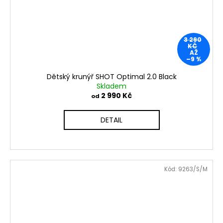
3 290
KČ
AŽ
–9 %
Dětský krunýř SHOT Optimal 2.0 Black
Skladem
2 990 Kč
od
DETAIL
Kód:
9263/S/M