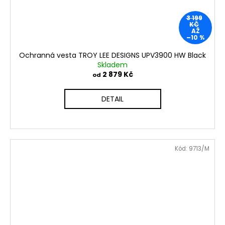
3 199
KČ
AŽ
–10 %
Ochranná vesta TROY LEE DESIGNS UPV3900 HW Black
Skladem
2 879 Kč
od
DETAIL
Kód:
9713/M