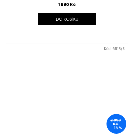
1 890 Kč
DO KOŠÍKU
Kód:
6518/S
2 999
KČ
–13 %