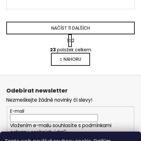
NAČÍST 11 DALŠÍCH
S
1
2
t
O
r
23
položek celkem
v
á
NAHORU
l
n
k
á
o
d
Z
v
a
á
á
c
Odebírat newsletter
n
p
í
í
Nezmeškejte žádné novinky či slevy!
p
a
r
t
E-mail
v
í
k
Vložením e-mailu souhlasíte s
podmínkami
y
ochrany osobních údajů
v