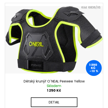
č
u
Kód:
6836/XS
j
e
m
e
1 390
KČ
–10 %
Dětský krunýř O´NEAL Peewee Yellow
Skladem
1 250 Kč
DETAIL