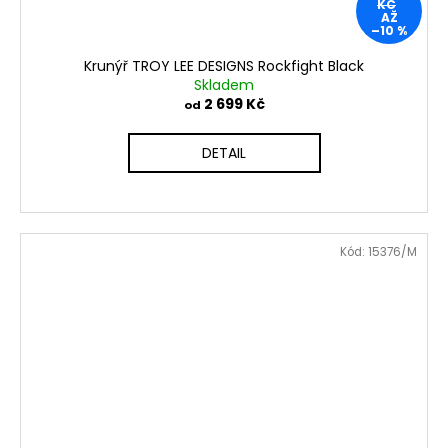
KČ
AŽ
–10 %
Krunýř TROY LEE DESIGNS Rockfight Black
Skladem
2 699 Kč
od
DETAIL
Kód:
15376/M