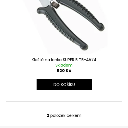
č
u
j
e
m
e
Kleště na lanka SUPER B TB-4574
Skladem
520 Kč
DO KOŠÍKU
2
položek celkem
O
v