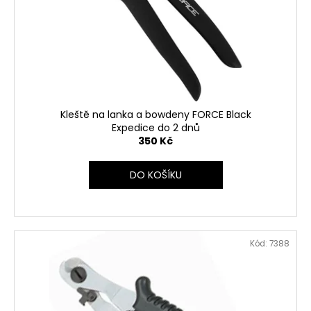
r
ů
a
o
j
d
í
u
t
k
?
t
ů
Kleště na lanka a bowdeny FORCE Black
Expedice do 2 dnů
350 Kč
HLEDAT
DO KOŠÍKU
D
o
Kód:
7388
p
o
r
u