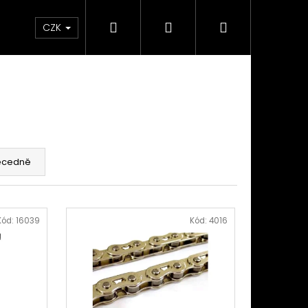
Hledat
Přihlášení
Nákupní
takty
Custom stavba kola na zakázku
Servi
CZK
košík
ecedně
Kód:
16039
Kód:
4016