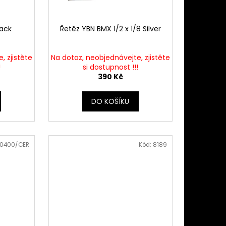
lack
Řetěz YBN BMX 1/2 x 1/8 Silver
, zjistěte
Na dotaz, neobjednávejte, zjistěte
!
si dostupnost !!!
390 Kč
DO KOŠÍKU
10400/CER
Kód:
8189