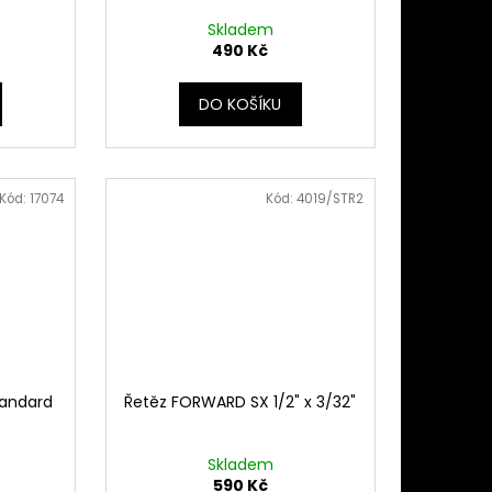
Skladem
490 Kč
DO KOŠÍKU
Kód:
17074
Kód:
4019/STR2
tandard
Řetěz FORWARD SX 1/2" x 3/32"
Skladem
590 Kč