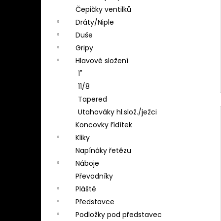
Čepičky ventilků
Dráty/Niple
Duše
Gripy
Hlavové složení
1"
11/8
Tapered
Utahováky hl.slož./ježci
Koncovky řídítek
Kliky
Napínáky řetězu
Náboje
Převodníky
Pláště
Představce
Podložky pod představec