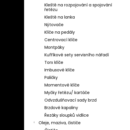
Kleště na rozpojování a spojování
řetězu
Kleště na lanka
Nýtovače
Klíče na pedály
Centrovací klíče
Montpáky
Kufříkové sety servisního nářadí
Torx klíče
Imbusové klíče
Paličky
Momentové klíče
Myčky řetězu/ kartáče
Odvzdušňovací sady brzd
Brzdové kapaliny
Řezáky sloupků vidlice
Oleje, maziva, čističe