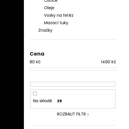
Čističe
Oleje
Vosky na řetěz
Mazací tuky
Značky
Cena
80
Kč
1490
Kč
Na skladě
29
ROZBALIT FILTR