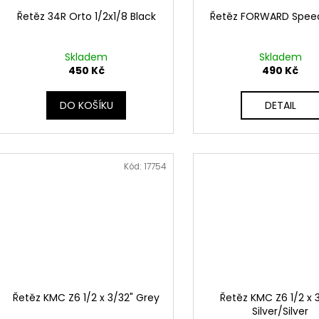
Řetěz 34R Orto 1/2x1/8 Black
Řetěz FORWARD Spee
Skladem
Skladem
450 Kč
490 Kč
DO KOŠÍKU
DETAIL
Kód:
17754
Řetěz KMC Z6 1/2 x 3/32" Grey
Řetěz KMC Z6 1/2 x 
Silver/Silver