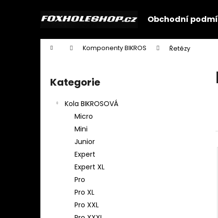
K
Přejít
na
o
Obchodní podmí
obsah
Zpět
Zpět
š
do
do
í
Domů
Komponenty BIKROS
Řetězy
k
obchodu
obchodu
P
o
Kategorie
Přeskočit
s
kategorie
t
Kola BIKROSOVÁ
r
Micro
a
Mini
n
Junior
n
Expert
í
Expert XL
p
Pro
a
Pro XL
n
Pro XXL
e
Pro XXXL