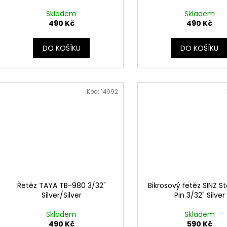
Skladem
Skladem
490 Kč
490 Kč
DO KOŠÍKU
DO KOŠÍKU
Kód:
14992
Řetěz TAYA TB-980 3/32"
Bikrosový řetěz SINZ S
Silver/Silver
Pin 3/32" Silver
Skladem
Skladem
490 Kč
590 Kč