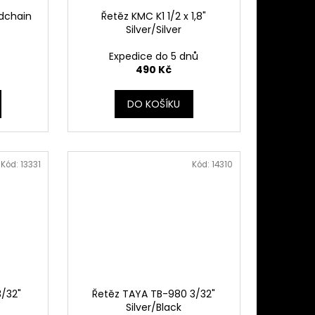
dchain
Řetěz KMC K1 1/2 x 1,8"
Silver/Silver
Expedice do 5 dnů
490 Kč
DO KOŠÍKU
Kód:
13331
Kód:
14310
3/32"
Řetěz TAYA TB-980 3/32"
Silver/Black