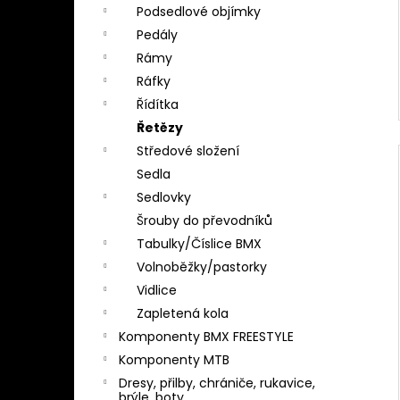
Podsedlové objímky
Pedály
Rámy
Ráfky
Řídítka
Řetězy
Středové složení
Sedla
Sedlovky
Šrouby do převodníků
Tabulky/Číslice BMX
Volnoběžky/pastorky
Vidlice
Zapletená kola
Komponenty BMX FREESTYLE
Komponenty MTB
Dresy, přilby, chrániče, rukavice,
brýle, boty