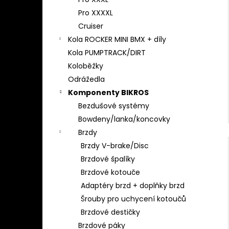
l
Pro XXXXL
Cruiser
Kola ROCKER MINI BMX + díly
Kola PUMPTRACK/DIRT
Koloběžky
Odrážedla
Komponenty BIKROS
Bezdušové systémy
Bowdeny/lanka/koncovky
Brzdy
Brzdy V-brake/Disc
Brzdové špalíky
Brzdové kotouče
Adaptéry brzd + doplňky brzd
Šrouby pro uchycení kotoučů
Brzdové destičky
Brzdové páky