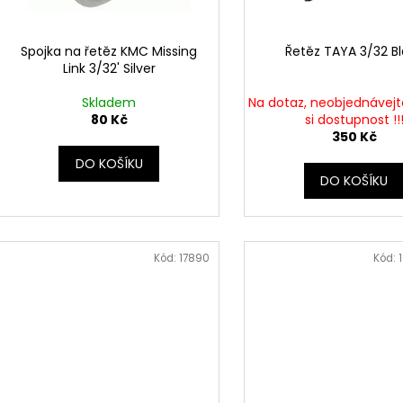
r
u
o
k
d
Spojka na řetěz KMC Missing
Řetěz TAYA 3/32 B
t
Link 3/32' Silver
u
ů
k
Skladem
Na dotaz, neobjednávejte
t
80 Kč
si dostupnost !!
350 Kč
ů
DO KOŠÍKU
DO KOŠÍKU
Kód:
17890
Kód: