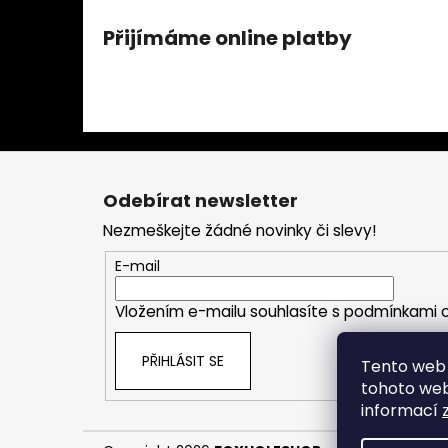
Přijímáme online platby
Z
á
Odebírat newsletter
p
Nezmeškejte žádné novinky či slevy!
a
t
E-mail
í
Vložením e-mailu souhlasíte s
podmínkami o
PŘIHLÁSIT SE
Tento web 
tohoto webu
informací