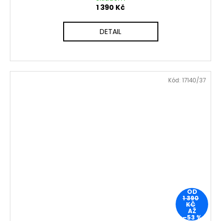
1 390 Kč
DETAIL
Kód:
17140/37
OD
1 390
KČ
AŽ
–53 %