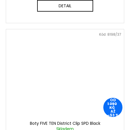
DETAIL
Kód:
8198/37
OD
1 390
KČ
AŽ
–53 %
Boty FIVE TEN District Clip SPD Black
Skladem