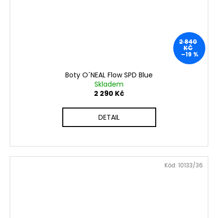
2 840
KČ
–19 %
Boty O´NEAL Flow SPD Blue
Skladem
2 290 Kč
DETAIL
Kód:
10133/36