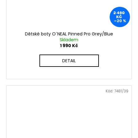
2 490
KČ
–20 %
Dětské boty O´NEAL Pinned Pro Grey/Blue
Skladem
1 990 Kč
DETAIL
Kód:
7481/39