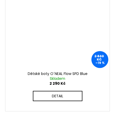
2 840
KČ
–19 %
Dětské boty O´NEAL Flow SPD Blue
Skladem
2 290 Kč
DETAIL