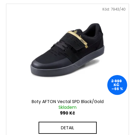
č
u
Kód:
7943/40
j
e
m
e
2 999
KČ
–66 %
Boty AFTON Vectal SPD Black/Gold
Skladem
990 Kč
DETAIL