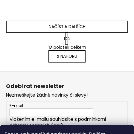
NAČÍST 5 DALŠÍCH
S
1
2
t
O
r
17
položek celkem
v
á
NAHORU
l
n
k
á
o
d
Z
v
a
á
á
c
Odebírat newsletter
n
p
í
í
Nezmeškejte žádné novinky či slevy!
p
a
r
t
E-mail
v
í
k
Vložením e-mailu souhlasíte s
podmínkami
y
ochrany osobních údajů
v