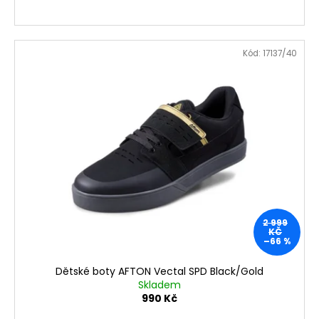
Kód:
17137/40
2 999
KČ
–66 %
Dětské boty AFTON Vectal SPD Black/Gold
Skladem
990 Kč