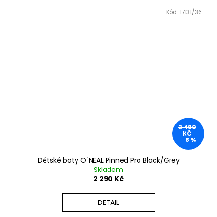
Kód:
17131/36
2 490
KČ
–8 %
Dětské boty O´NEAL Pinned Pro Black/Grey
Skladem
2 290 Kč
DETAIL