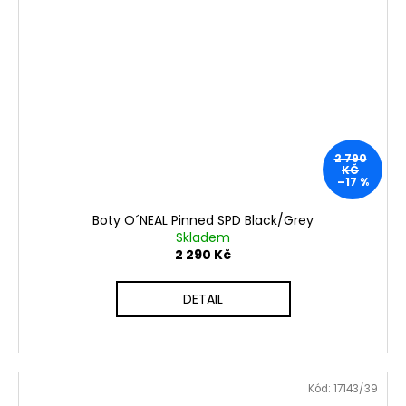
2 790
KČ
–17 %
Boty O´NEAL Pinned SPD Black/Grey
Skladem
2 290 Kč
DETAIL
Kód:
17143/39