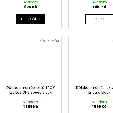
Skladem
Skladem
920 Kč
1 190 Kč
DO KOŠÍKU
DETAIL
Kód:
15274/M
Dětské chrániče loktů TROY
Dětské chrániče lok
LEE DESIGNS Speed Black
Enduro Black
Skladem
Skladem
1 399 Kč
1 599 Kč