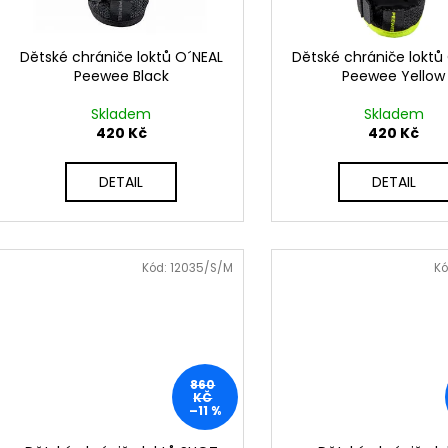
r
u
o
k
d
Dětské chrániče loktů O´NEAL
Dětské chrániče loktů
t
Peewee Black
Peewee Yellow
u
ů
k
Skladem
Skladem
t
420 Kč
420 Kč
ů
DETAIL
DETAIL
Kód:
12035/S/M
Kó
860
KČ
–11 %