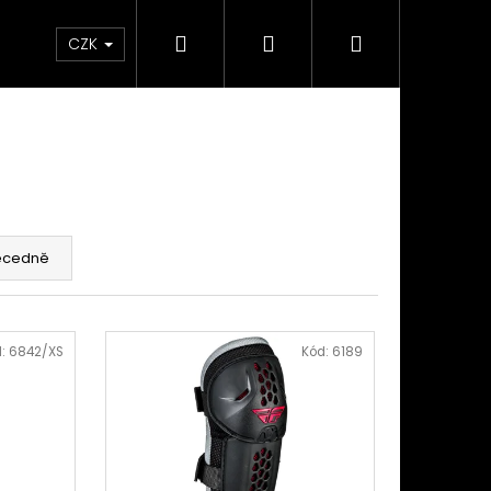
Hledat
Přihlášení
Nákupní
takty
Custom stavba kola na zakázku
Servi
CZK
košík
ecedně
d:
6842/XS
Kód:
6189