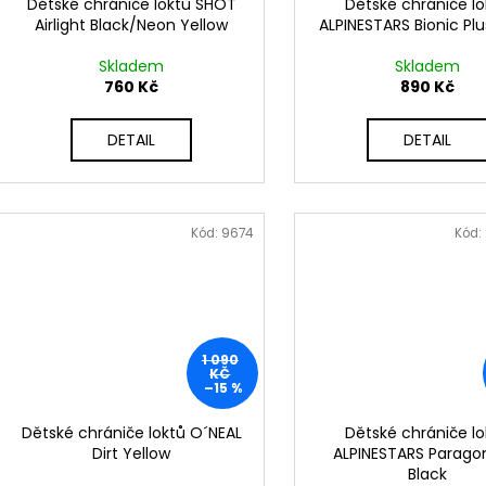
Dětské chrániče loktů SHOT
Dětské chrániče lo
Airlight Black/Neon Yellow
ALPINESTARS Bionic Plu
Skladem
Skladem
760 Kč
890 Kč
DETAIL
DETAIL
Kód:
9674
Kód:
1 090
KČ
–15 %
Dětské chrániče loktů O´NEAL
Dětské chrániče lo
Dirt Yellow
ALPINESTARS Paragon
Black