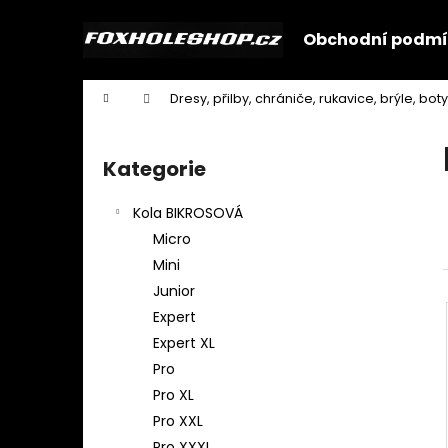
K
Přejít
na
o
Obchodní podmí
obsah
Zpět
Zpět
š
do
do
í
Domů
Dresy, přilby, chrániče, rukavice, brýle, boty
k
obchodu
obchodu
P
o
Kategorie
Přeskočit
s
kategorie
t
Kola BIKROSOVÁ
r
Micro
a
Mini
n
Junior
n
Expert
í
Expert XL
p
Pro
a
Pro XL
n
Pro XXL
e
Pro XXXL