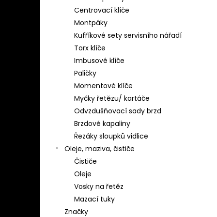
Centrovací klíče
Montpáky
Kufříkové sety servisního nářadí
Torx klíče
Imbusové klíče
Paličky
Momentové klíče
Myčky řetězu/ kartáče
Odvzdušňovací sady brzd
Brzdové kapaliny
Řezáky sloupků vidlice
Oleje, maziva, čističe
Čističe
Oleje
Vosky na řetěz
Mazací tuky
Značky