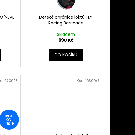
 O´NEAL
Dětské chrániče loktů FLY
Racing Barricade
Skladem
690 Kč
DO KOŠÍKU
d:
9206/S
Kód:
16300/S
990
KČ
–10 %