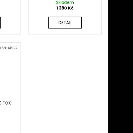
Skladem
1 390 Kč
DETAIL
Kód:
14927
tů FOX