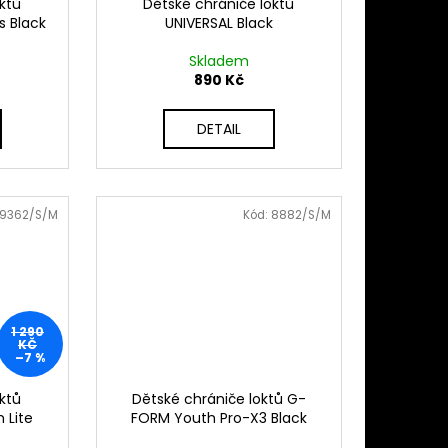
ktů
Dětské chrániče loktů
s Black
UNIVERSAL Black
Skladem
890 Kč
DETAIL
9362/S/M
Kód:
8882/S/M
1 290
KČ
–7 %
ktů
Dětské chrániče loktů G-
 Lite
FORM Youth Pro-X3 Black