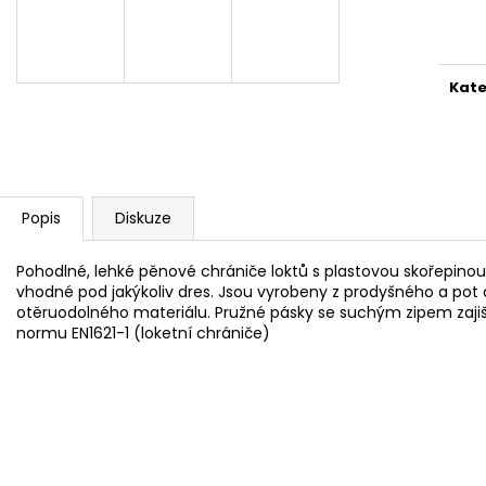
Měr
cena
Kate
Popis
Diskuze
Pohodlné, lehké pěnové chrániče loktů s plastovou skořepino
vhodné pod jakýkoliv dres. Jsou vyrobeny z prodyšného a pot o
otěruodolného materiálu. Pružné pásky se suchým zipem zajiš
normu EN1621-1 (loketní chrániče)