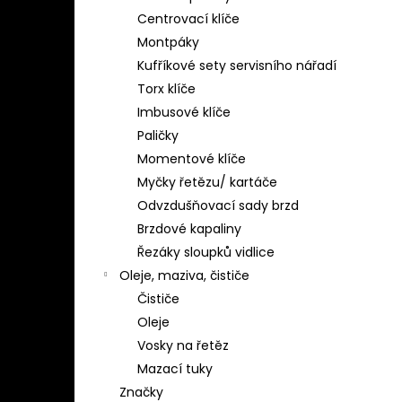
Centrovací klíče
Montpáky
Kufříkové sety servisního nářadí
Torx klíče
Imbusové klíče
Paličky
Momentové klíče
Myčky řetězu/ kartáče
Odvzdušňovací sady brzd
Brzdové kapaliny
Řezáky sloupků vidlice
Oleje, maziva, čističe
Čističe
Oleje
Vosky na řetěz
Mazací tuky
Značky