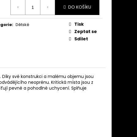
ná
DO KOŠÍKU
:
Tisk
gorie
:
Dětské
Zeptat se
Sdílet
u. Díky své konstrukci a malému objemu jsou
dvádějícího neoprénu. Kritická místa jsou z
ťují pevné a pohodlné uchycení. Splňuje