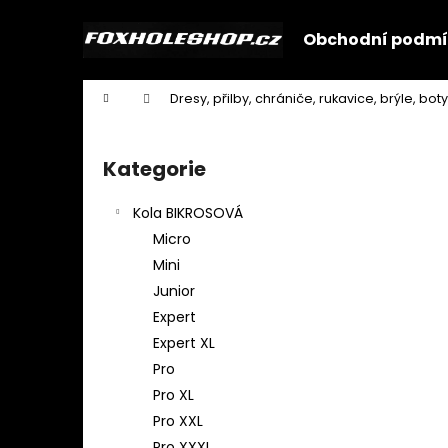
K
Přejít
na
o
Obchodní podmí
obsah
Zpět
Zpět
š
do
do
í
Domů
Dresy, přilby, chrániče, rukavice, brýle, boty
k
obchodu
obchodu
P
o
Kategorie
Přeskočit
s
kategorie
t
Kola BIKROSOVÁ
r
Micro
a
Mini
n
Junior
n
Expert
í
Expert XL
p
Pro
a
Pro XL
n
Pro XXL
e
Pro XXXL