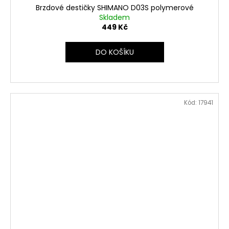
Brzdové destičky SHIMANO D03S polymerové
Skladem
449 Kč
DO KOŠÍKU
Kód:
17941