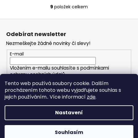
9
položek celkem
O
v
Z
l
á
á
Odebírat newsletter
d
p
a
Nezmeškejte žádné novinky či slevy!
a
c
t
E-mail
í
í
p
Vložením e-mailu souhlasíte s
podmínkami
r
ochrany osobních údajů
v
Tento web používá soubory cookie. Dalším
k
procházením tohoto webu vyjadřujete souhlas s
PŘIHLÁSIT SE
y
jejich používáním.. Více informací
zde
.
v
ý
p
Nastavení
i
Vytvořil Shoptet
s
Copyright 2026
FOXHOLESHOP.cz
. Všechna práva
u
Souhlasím
vyhrazena.