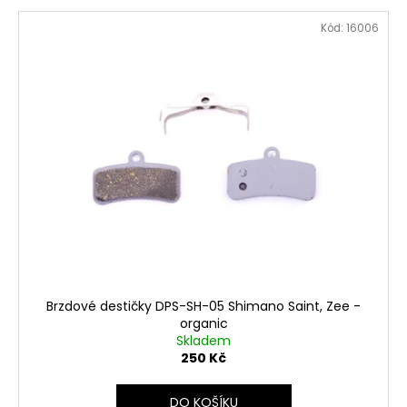
č
u
Kód:
16006
j
e
m
e
Brzdové destičky DPS-SH-05 Shimano Saint, Zee -
organic
Skladem
250 Kč
DO KOŠÍKU