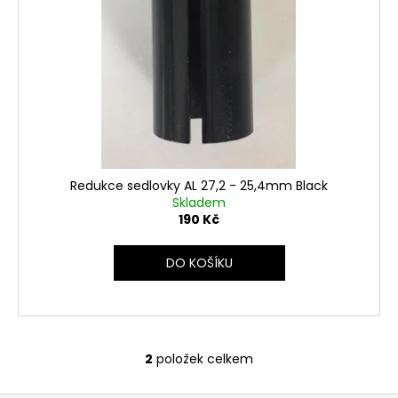
č
u
j
e
m
e
Redukce sedlovky AL 27,2 - 25,4mm Black
Skladem
190 Kč
DO KOŠÍKU
2
položek celkem
O
v