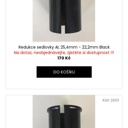
r
ů
a
o
j
d
í
u
t
k
?
t
ů
Redukce sedlovky AL 25,4mm - 22,2mm Black
Na dotaz, neobjednávejte, zjistěte si dostupnost !!!
170 Kč
HLEDAT
DO KOŠÍKU
D
o
Kód:
2903
p
o
r
u