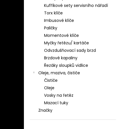
Kufříkové sety servisního nářadí
Torx klíče
Imbusové klíče
Paličky
Momentové klíče
Myčky řetězu/ kartáče
Odvzdušňovací sady brzd
Brzdové kapaliny
Řezáky sloupků vidlice
Oleje, maziva, čističe
Čističe
Oleje
Vosky na řetěz
Mazací tuky
Značky