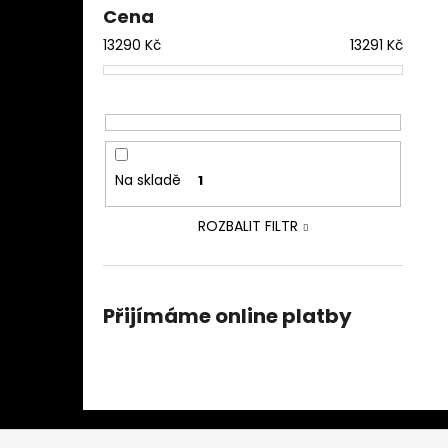
Cena
13290
Kč
13291
Kč
Na skladě
1
ROZBALIT FILTR
Přijímáme online platby
Z