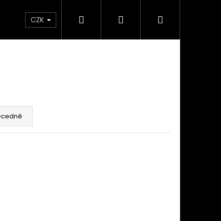
Hledat
Přihlášení
Nákupní
takty
Custom stavba kola na zakázku
Servi
CZK
košík
ecedně