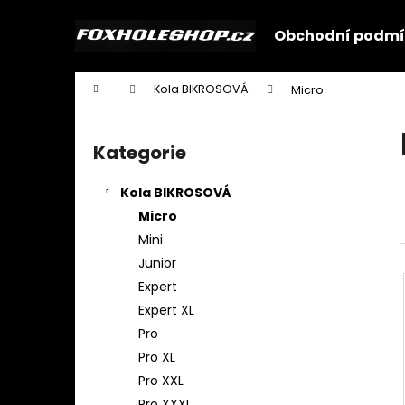
K
Přejít
na
o
Obchodní podmí
obsah
Zpět
Zpět
š
do
do
í
Domů
Kola BIKROSOVÁ
Micro
k
obchodu
obchodu
P
o
Kategorie
Přeskočit
s
kategorie
t
Kola BIKROSOVÁ
r
Micro
a
Mini
n
Junior
n
Expert
í
Expert XL
p
Pro
a
Pro XL
n
Pro XXL
e
Pro XXXL