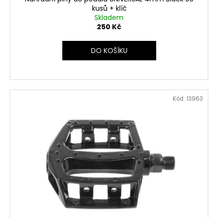
kusů + klíč
Skladem
250 Kč
DO KOŠÍKU
Kód:
13963