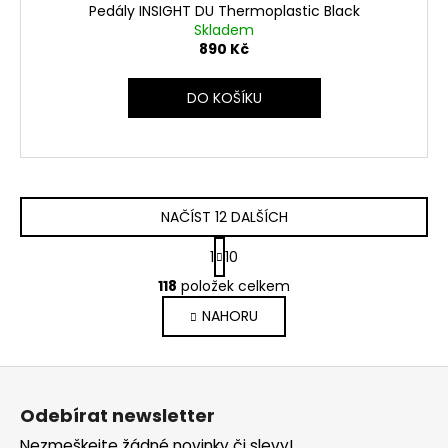
Pedály INSIGHT DU Thermoplastic Black
Skladem
890 Kč
DO KOŠÍKU
NAČÍST 12 DALŠÍCH
S
1
10
t
O
r
118
položek celkem
v
á
NAHORU
l
n
k
á
o
d
Z
v
a
á
á
c
Odebírat newsletter
n
p
í
í
Nezmeškejte žádné novinky či slevy!