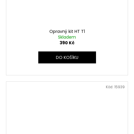
Opravný kit HT T1
Skladem
390 Kč
DO KOŠÍKU
Kód:
15939