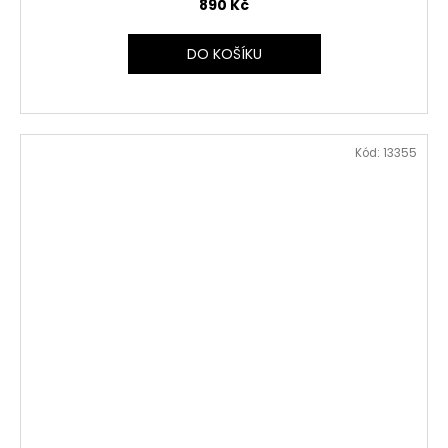
890 Kč
DO KOŠÍKU
Kód:
13355