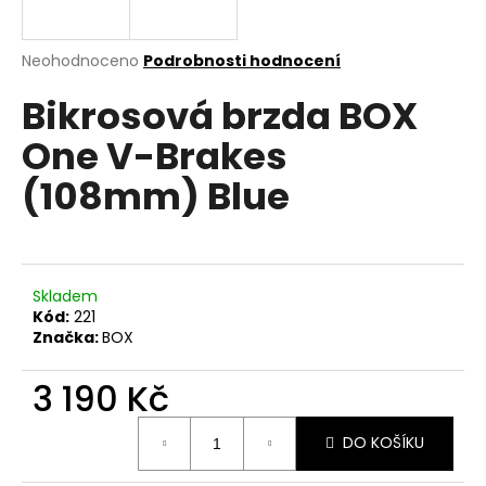
a
j
Průměrné
Neohodnoceno
Podrobnosti hodnocení
í
hodnocení
Bikrosová brzda BOX
produktu
t
je
?
One V-Brakes
0,0
z
(108mm) Blue
5
hvězdiček.
HLEDAT
Skladem
Kód:
221
Značka:
BOX
D
o
3 190 Kč
p
o
Měrná
r
DO KOŠÍKU
cena:
u