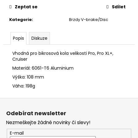
č
u
Zeptat se
Sdílet
j
Kategorie
:
Brzdy V-brake/Disc
e
m
e
Popis
Diskuze
Vhodná pro bikrosová kola velikosti Pro, Pro XL+,
Cruiser
Materiál: 6061-T6 Aluminium
Výška: 108 mm
Váha: 198g
Z
á
Odebírat newsletter
p
Nezmeškejte žádné novinky či slevy!
a
t
E-mail