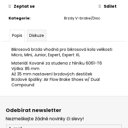
č
u
Zeptat se
Sdílet
j
Kategorie
:
Brzdy V-brake/Disc
e
m
e
Popis
Diskuze
Bikrosová brzda vhodná pro bikrosová kola velikosti
Micro, Mini, Junior, Expert, Expert XL
Materiál: Kované za studena z hliníku 6061-T6
Výška: 85 mm
Až 35 mm nastavení brzdových destiček
Brzdové špalíky:
Air Flow Brake Shoes w/ Dual
Compound
Z
á
Odebírat newsletter
p
Nezmeškejte žádné novinky či slevy!
a