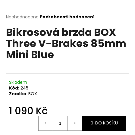
a
j
Průměrné
Neohodnoceno
Podrobnosti hodnocení
í
hodnocení
Bikrosová brzda BOX
produktu
t
je
?
Three V-Brakes 85mm
0,0
z
Mini Blue
5
hvězdiček.
HLEDAT
Skladem
Kód:
245
Značka:
BOX
D
o
1 090 Kč
p
o
Měrná
r
DO KOŠÍKU
cena:
u