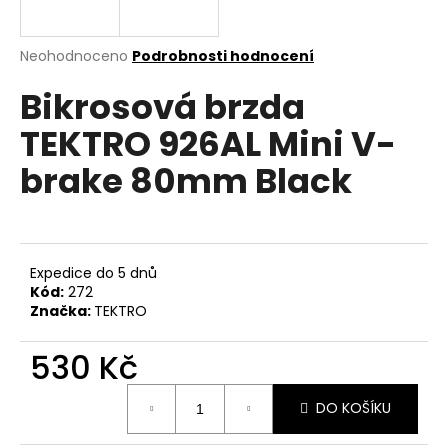
a
j
Průměrné
Neohodnoceno
Podrobnosti hodnocení
í
hodnocení
Bikrosová brzda
produktu
t
je
?
TEKTRO 926AL Mini V-
0,0
z
brake 80mm Black
5
hvězdiček.
HLEDAT
Expedice do 5 dnů
Kód:
272
Značka:
TEKTRO
D
o
530 Kč
p
o
Měrná
r
DO KOŠÍKU
cena:
u