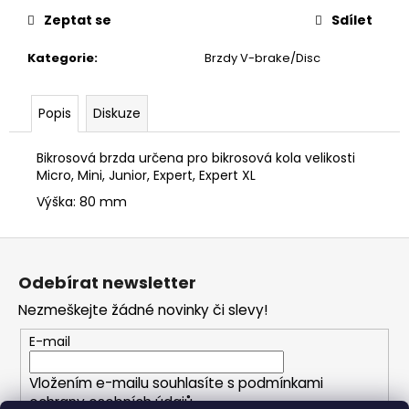
č
u
Zeptat se
Sdílet
j
Kategorie
:
Brzdy V-brake/Disc
e
m
e
Popis
Diskuze
Bikrosová brzda určena pro bikrosová kola velikosti
Micro, Mini, Junior, Expert, Expert XL
Výška: 80 mm
Z
á
Odebírat newsletter
p
Nezmeškejte žádné novinky či slevy!
a
t
E-mail
í
Vložením e-mailu souhlasíte s
podmínkami
ochrany osobních údajů