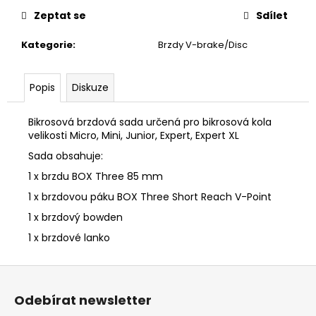
č
u
Zeptat se
Sdílet
j
Kategorie
:
Brzdy V-brake/Disc
e
m
e
Popis
Diskuze
Bikrosová brzdová sada určená pro bikrosová kola
velikosti Micro, Mini, Junior, Expert, Expert XL
Sada obsahuje:
1 x brzdu BOX Three 85 mm
1 x brzdovou páku BOX Three Short
Reach V-Point
1 x brzdový bowden
1 x brzdové lanko
Z
á
Odebírat newsletter
p