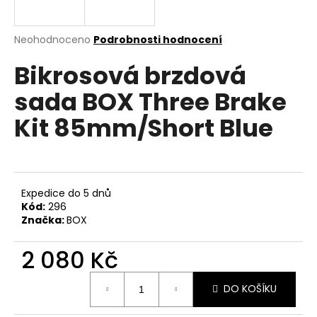
a
j
Průměrné
Neohodnoceno
Podrobnosti hodnocení
í
hodnocení
Bikrosová brzdová
produktu
t
je
?
sada BOX Three Brake
0,0
z
Kit 85mm/Short Blue
5
hvězdiček.
HLEDAT
Expedice do 5 dnů
Kód:
296
Značka:
BOX
D
o
2 080 Kč
p
o
Měrná
r
DO KOŠÍKU
cena:
u