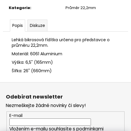
č
u
Kategorie
:
Průměr 22,2mm
j
e
Popis
Diskuze
m
e
Lehká bikrosová řídítka určena pro představce o
průměru 22,2mm.
Materiál: 6061 Aluminium
Výška: 6,5" (165mm)
Šířka: 26" (660mm)
Z
á
Odebírat newsletter
p
Nezmeškejte žádné novinky či slevy!
a
t
E-mail
í
Vložením e-mailu souhlasíte s
podmínkami