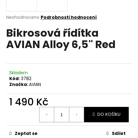
a
j
Průměrné
Neohodnoceno
Podrobnosti hodnocení
í
hodnocení
Bikrosová řídítka
produktu
t
je
?
AVIAN Alloy 6,5" Red
0,0
z
5
hvězdiček.
HLEDAT
Skladem
Kód:
3782
Značka:
AVIAN
D
1 490 Kč
o
Měrná
p
DO KOŠÍKU
cena:
o
r
u
Zeptat se
Sdílet