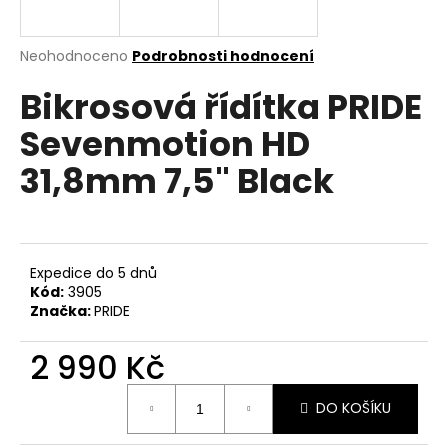
a
j
Průměrné
Neohodnoceno
Podrobnosti hodnocení
í
hodnocení
Bikrosová řídítka PRIDE
produktu
t
je
?
Sevenmotion HD
0,0
z
31,8mm 7,5" Black
5
hvězdiček.
HLEDAT
Expedice do 5 dnů
Kód:
3905
Značka:
PRIDE
D
o
2 990 Kč
p
o
Měrná
r
DO KOŠÍKU
cena:
u