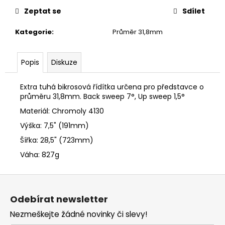
č
u
Zeptat se
Sdílet
j
Kategorie
:
Průměr 31,8mm
e
m
e
Popis
Diskuze
Extra tuhá bikrosová řídítka určena pro představce o
průměru 31,8mm. Back sweep 7°, Up sweep 1,5°
Materiál: Chromoly 4130
Výška: 7,5" (191mm)
Šířka: 28,5" (723mm)
Váha: 827g
Z
á
Odebírat newsletter
p
Nezmeškejte žádné novinky či slevy!
a