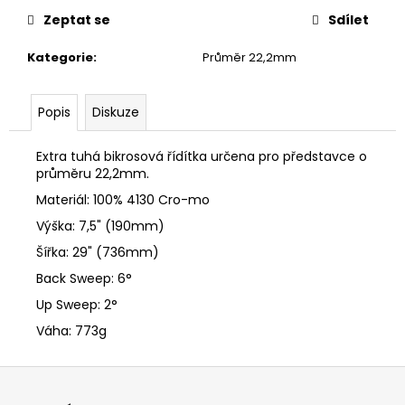
č
u
Zeptat se
Sdílet
j
Kategorie
:
Průměr 22,2mm
e
m
e
Popis
Diskuze
Extra tuhá bikrosová řídítka určena pro představce o
průměru 22,2mm.
Materiál: 100% 4130 Cro-mo
Výška: 7,5" (190mm)
Šířka: 29" (736mm)
Back Sweep: 6
°
Up Sweep: 2
°
Váha: 773g
Z
á