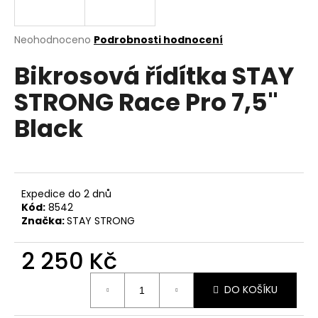
a
j
Průměrné
Neohodnoceno
Podrobnosti hodnocení
í
hodnocení
Bikrosová řídítka STAY
produktu
t
je
?
STRONG Race Pro 7,5"
0,0
z
Black
5
hvězdiček.
HLEDAT
Expedice do 2 dnů
Kód:
8542
Značka:
STAY STRONG
D
o
2 250 Kč
p
o
Měrná
r
DO KOŠÍKU
cena:
u