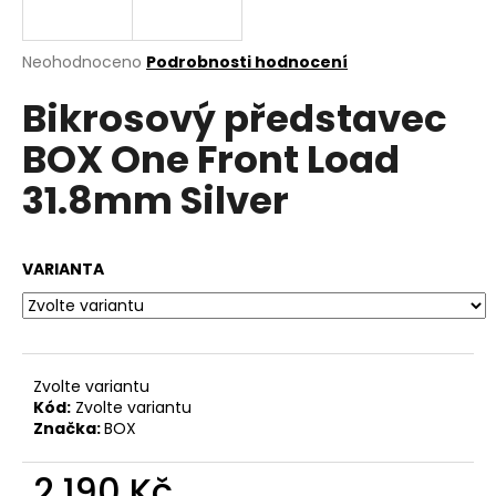
a
j
Průměrné
Neohodnoceno
Podrobnosti hodnocení
í
hodnocení
Bikrosový představec
produktu
t
je
?
BOX One Front Load
0,0
z
31.8mm Silver
5
hvězdiček.
HLEDAT
VARIANTA
D
o
Zvolte variantu
p
Kód:
Zvolte variantu
o
Značka:
BOX
r
u
2 190 Kč