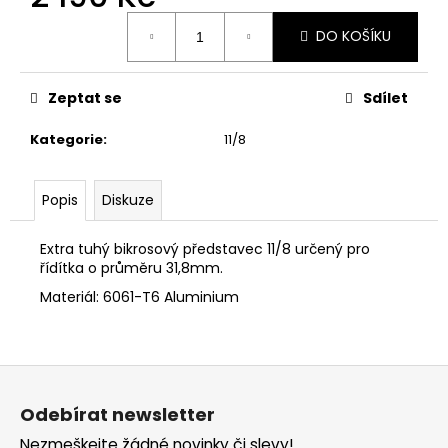
č
Měrná
u
DO KOŠÍKU
cena:
j
e
m
Zeptat se
Sdílet
e
Kategorie
:
11/8
Popis
Diskuze
Extra tuhý bikrosový představec 11/8 určený pro
řídítka o průměru 31,8mm.
Materiál: 6061-T6 Aluminium
Z
á
Odebírat newsletter
p
Nezmeškejte žádné novinky či slevy!