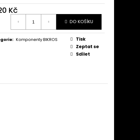
020 Kč
ná
DO KOŠÍKU
:
Tisk
gorie
:
Komponenty BIKROS
Zeptat se
Sdílet