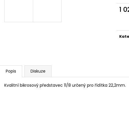
1 
Měr
cena
Kate
Popis
Diskuze
Kvalitní bikrosový představec 11/8 určený pro řídítka 22,2mm.