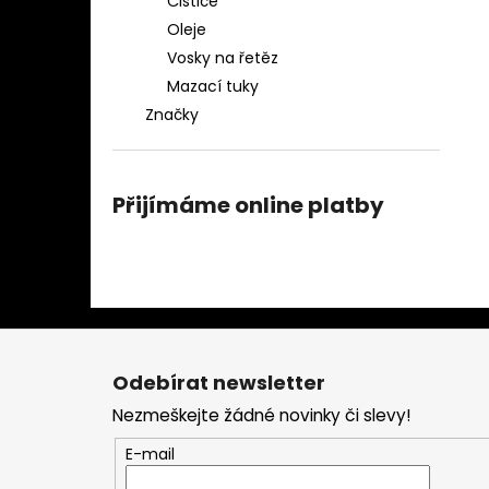
Čističe
Oleje
Vosky na řetěz
Mazací tuky
Značky
Přijímáme online platby
Z
á
Odebírat newsletter
p
Nezmeškejte žádné novinky či slevy!
a
t
E-mail
í