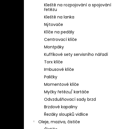
Kleště na rozpojování a spojování
řetězu
Kleště na lanka
Nýtovače
Klíče na pedály
Centrovací klíče
Montpáky
Kufříkové sety servisního nářadí
Torx klíče
Imbusové klíče
Paličky
Momentové klíče
Myčky řetězu/ kartáče
Odvzdušňovací sady brzd
Brzdové kapaliny
Řezáky sloupků vidlice
Oleje, maziva, čističe