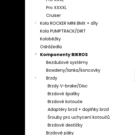
l
Pro XXXXL
Cruiser
Kola ROCKER MINI BMX + díly
Kola PUMPTRACK/DIRT
Koloběžky
Odrážedla
Komponenty BIKROS
Bezdušové systémy
Bowdeny/lanka/koncovky
Brzdy
Brzdy V-brake/Disc
Brzdové špalíky
Brzdové kotouče
Adaptéry brzd + doplňky brzd
Šrouby pro uchycení kotoučů
Brzdové destičky
Brzdové páky