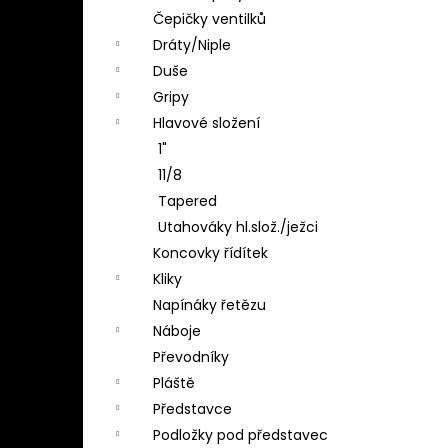
Čepičky ventilků
Dráty/Niple
Duše
Gripy
Hlavové složení
1"
11/8
Tapered
Utahováky hl.slož./ježci
Koncovky řídítek
Kliky
Napínáky řetězu
Náboje
Převodníky
Pláště
Představce
Podložky pod představec