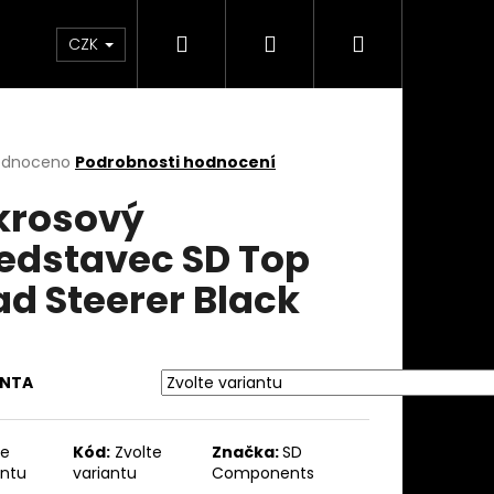
Hledat
Přihlášení
Nákupní
takty
Custom stavba kola na zakázku
Servi
CZK
košík
rné
odnoceno
Podrobnosti hodnocení
cení
krosový
ktu
edstavec SD Top
ad Steerer Black
ček.
ANTA
te
Kód:
Zvolte
Značka:
SD
antu
variantu
Components