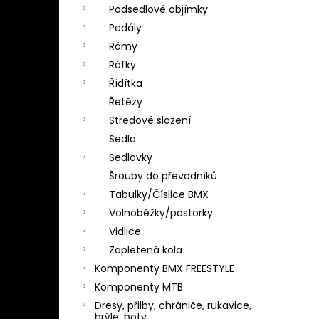
Podsedlové objímky
Pedály
Rámy
Ráfky
Řídítka
Řetězy
Středové složení
Sedla
Sedlovky
Šrouby do převodníků
Tabulky/Číslice BMX
Volnoběžky/pastorky
Vidlice
Zapletená kola
Komponenty BMX FREESTYLE
Komponenty MTB
Dresy, přilby, chrániče, rukavice,
brýle, boty