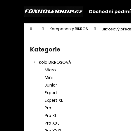
K
Přejít
na
o
Obchodní podmí
obsah
Zpět
Zpět
š
do
do
í
Domů
Komponenty BIKROS
Bikrosový před
k
obchodu
obchodu
P
o
Kategorie
Přeskočit
s
kategorie
t
Kola BIKROSOVÁ
r
Micro
a
Mini
n
Junior
n
Expert
í
Expert XL
p
Pro
a
Pro XL
n
Pro XXL
e
Pro XXXL