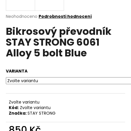
a
j
Průměrné
Neohodnoceno
Podrobnosti hodnocení
í
hodnocení
Bikrosový převodník
produktu
t
je
?
STAY STRONG 6061
0,0
z
Alloy 5 bolt Blue
5
hvězdiček.
HLEDAT
VARIANTA
D
o
Zvolte variantu
p
Kód:
Zvolte variantu
o
Značka:
STAY STRONG
r
u
850 Kč