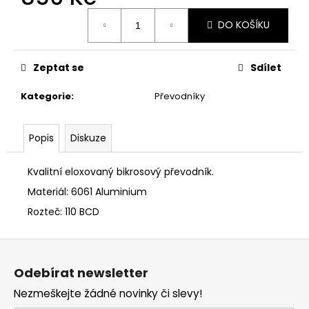
č
Měrná
u
DO KOŠÍKU
cena:
j
e
m
Zeptat se
Sdílet
e
Kategorie
:
Převodníky
Popis
Diskuze
Kvalitní eloxovaný bikrosový převodník.
Materiál: 6061 Aluminium
Rozteč: 110 BCD
Z
á
Odebírat newsletter
p
Nezmeškejte žádné novinky či slevy!
a