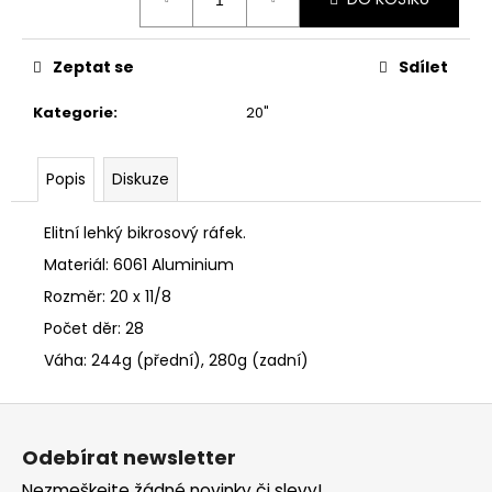
č
cena:
u
j
Zeptat se
Sdílet
e
m
Kategorie
:
20"
e
Popis
Diskuze
Elitní lehký bikrosový ráfek.
Materiál: 6061 Aluminium
Rozměr: 20 x 11/8
Počet děr: 28
Váha: 244g (přední), 280g (zadní)
Z
á
Odebírat newsletter
p
Nezmeškejte žádné novinky či slevy!