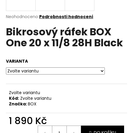
a
j
Průměrné
Neohodnoceno
Podrobnosti hodnocení
í
hodnocení
Bikrosový ráfek BOX
produktu
t
je
?
One 20 x 11/8 28H Black
0,0
z
5
hvězdiček.
VARIANTA
HLEDAT
Zvolte variantu
D
Kód:
Zvolte variantu
o
Značka:
BOX
p
o
1 890 Kč
r
u
Měrná
DO KOŠÍKU