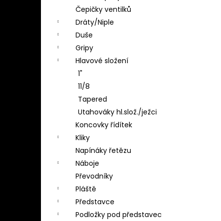
Čepičky ventilků
Dráty/Niple
Duše
Gripy
Hlavové složení
1"
11/8
Tapered
Utahováky hl.slož./ježci
Koncovky řídítek
Kliky
Napínáky řetězu
Náboje
Převodníky
Pláště
Představce
Podložky pod představec