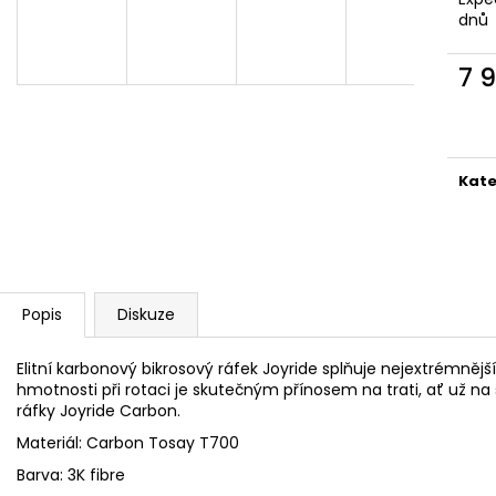
dnů
7 
Měr
cena
Kate
Popis
Diskuze
Elitní karbonový bikrosový ráfek Joyride splňuje nejextrémněj
hmotnosti při rotaci je skutečným přínosem na trati, ať už na
ráfky Joyride Carbon.
Materiál: Carbon Tosay T700
Barva: 3K fibre