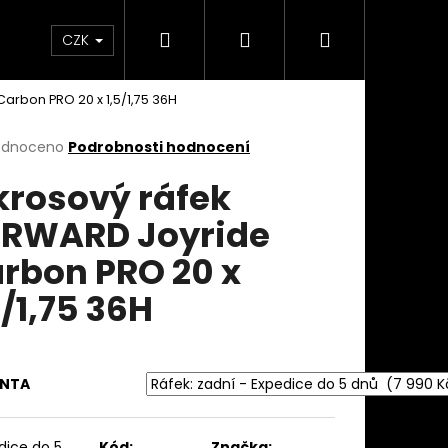
Hledat
Přihlášení
Nákupní
takty
Custom stavba kola na zakázku
Servi
CZK
arbon PRO 20 x 1,5/1,75 36H
košík
rné
odnoceno
Podrobnosti hodnocení
cení
krosový ráfek
ktu
RWARD Joyride
rbon PRO 20 x
ček.
5/1,75 36H
ANTA
dice do 5
Kód:
Značka: