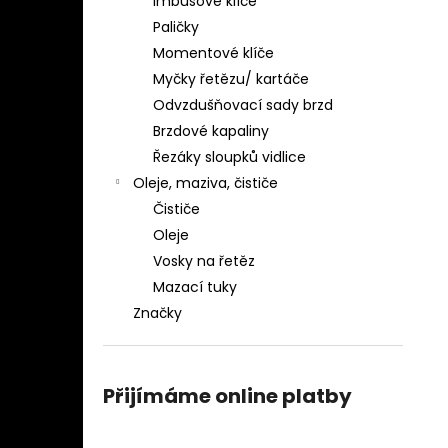
Imbusové klíče
Paličky
Momentové klíče
Myčky řetězu/ kartáče
Odvzdušňovací sady brzd
Brzdové kapaliny
Řezáky sloupků vidlice
Oleje, maziva, čističe
Čističe
Oleje
Vosky na řetěz
Mazací tuky
Značky
Přijímáme online platby