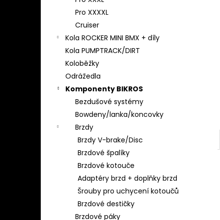
l
Pro XXXXL
Cruiser
Kola ROCKER MINI BMX + díly
Kola PUMPTRACK/DIRT
Koloběžky
Odrážedla
Komponenty BIKROS
Bezdušové systémy
Bowdeny/lanka/koncovky
Brzdy
Brzdy V-brake/Disc
Brzdové špalíky
Brzdové kotouče
Adaptéry brzd + doplňky brzd
Šrouby pro uchycení kotoučů
Brzdové destičky
Brzdové páky