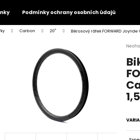
nky
Podmínky ochrany osobních údajů
Kon
fky
Carbon
20"
Bikrosový ráfek FORWARD Joyride C
Co potřebujete najít?
Průmě
Neoh
hodno
Bi
produ
HLEDAT
je
FO
0,0
z
Ca
5
Doporučujeme
hvězdi
1,
VARI
Expe