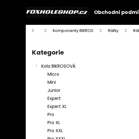
K
Přejít
na
o
Obchodní podmí
obsah
Zpět
Zpět
š
do
do
í
Domů
Komponenty BIKROS
Ráfky
Rá
k
obchodu
obchodu
P
o
Kategorie
Přeskočit
s
kategorie
t
Kola BIKROSOVÁ
r
Micro
a
Mini
n
Junior
n
Expert
í
Expert XL
p
Pro
a
Pro XL
n
Pro XXL
e
Pro XXXL