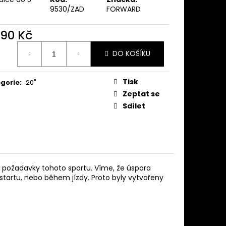
9530/ZAD
FORWARD
990 Kč
ná
DO KOŠÍKU
:
Tisk
gorie
:
20"
Zeptat se
Sdílet
ší požadavky tohoto sportu. Víme, že úspora
 startu, nebo během jízdy. Proto byly vytvořeny