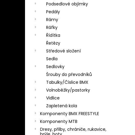
Podsedlové objímky
Pedály
Rámy
Ráfky
Řídítka
Řetězy
Středové složení
Sedla
Sedlovky
Šrouby do převodníků
Tabulky/Číslice BMX
Volnoběžky/pastorky
Vidlice
Zapletená kola
Komponenty BMX FREESTYLE
Komponenty MTB
Dresy, přilby, chrániče, rukavice,
brýle, boty