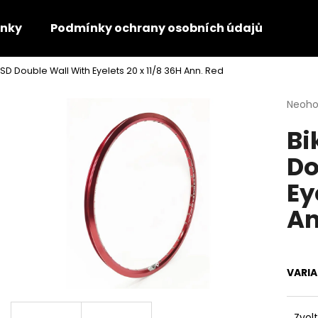
nky
Podmínky ochrany osobních údajů
Kon
 SD Double Wall With Eyelets 20 x 11/8 36H Ann. Red
Co potřebujete najít?
Průmě
Neoh
hodno
Bi
produ
HLEDAT
je
Do
0,0
z
Ey
5
Doporučujeme
hvězdi
An
VARI
Zvol