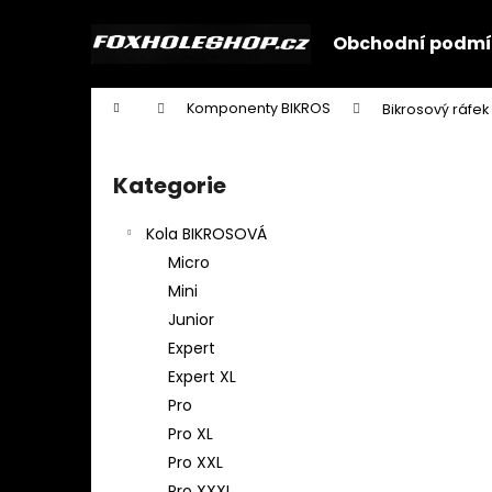
K
Přejít
na
o
Obchodní podmí
obsah
Zpět
Zpět
š
do
do
í
Domů
Komponenty BIKROS
Bikrosový ráfek
k
obchodu
obchodu
P
o
Kategorie
Přeskočit
s
kategorie
t
Kola BIKROSOVÁ
r
Micro
a
Mini
n
Junior
n
Expert
í
Expert XL
p
Pro
a
Pro XL
n
Pro XXL
e
Pro XXXL