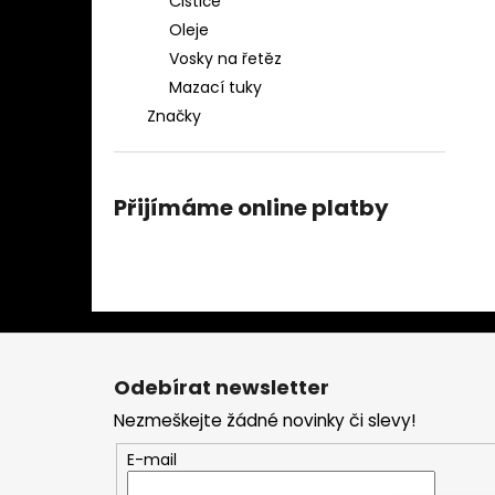
Čističe
Oleje
Vosky na řetěz
Mazací tuky
Značky
Přijímáme online platby
Z
á
Odebírat newsletter
p
Nezmeškejte žádné novinky či slevy!
a
t
E-mail
í