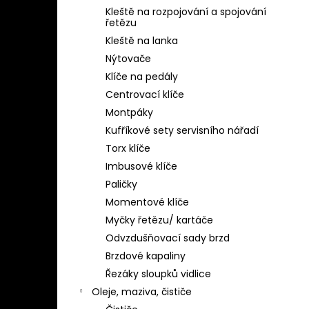
Kleště na rozpojování a spojování
řetězu
Kleště na lanka
Nýtovače
Klíče na pedály
Centrovací klíče
Montpáky
Kufříkové sety servisního nářadí
Torx klíče
Imbusové klíče
Paličky
Momentové klíče
Myčky řetězu/ kartáče
Odvzdušňovací sady brzd
Brzdové kapaliny
Řezáky sloupků vidlice
Oleje, maziva, čističe