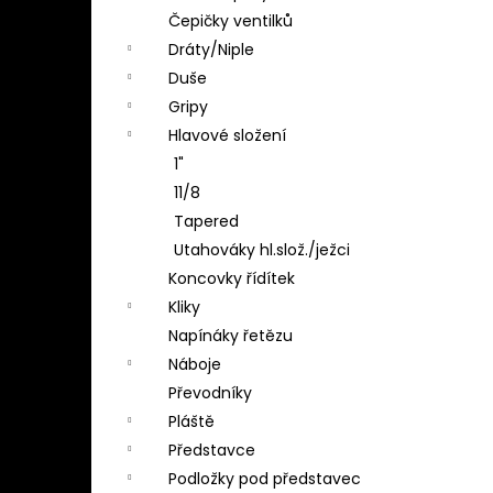
Čepičky ventilků
Dráty/Niple
Duše
Gripy
Hlavové složení
1"
11/8
Tapered
Utahováky hl.slož./ježci
Koncovky řídítek
Kliky
Napínáky řetězu
Náboje
Převodníky
Pláště
Představce
Podložky pod představec