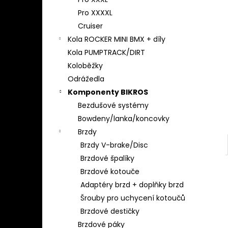
l
Pro XXXXL
Cruiser
Kola ROCKER MINI BMX + díly
Kola PUMPTRACK/DIRT
Koloběžky
Odrážedla
Komponenty BIKROS
Bezdušové systémy
Bowdeny/lanka/koncovky
Brzdy
Brzdy V-brake/Disc
Brzdové špalíky
Brzdové kotouče
Adaptéry brzd + doplňky brzd
Šrouby pro uchycení kotoučů
Brzdové destičky
Brzdové páky