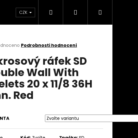
Hledat
Přihlášení
Nákupní
takty
Custom stavba kola na zakázku
Servi
CZK
košík
rné
odnoceno
Podrobnosti hodnocení
cení
krosový ráfek SD
ktu
uble Wall With
elets 20 x 11/8 36H
ček.
n. Red
ANTA
te
Kód:
Zvolte
Značka:
SD