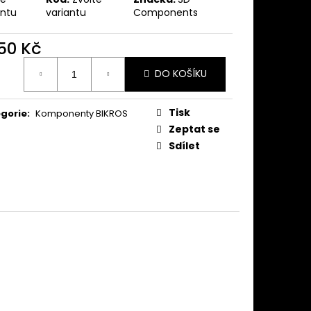
antu
variantu
Components
450 Kč
ná
DO KOŠÍKU
:
Tisk
gorie
:
Komponenty BIKROS
Zeptat se
Sdílet