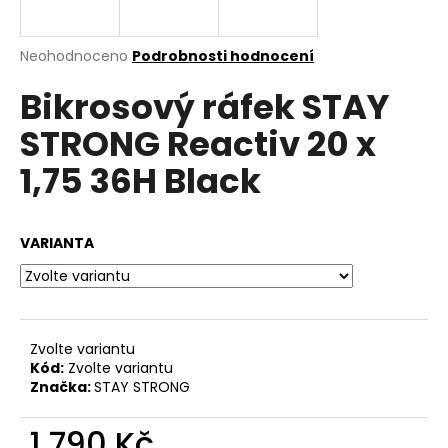
a
j
Průměrné
Neohodnoceno
Podrobnosti hodnocení
í
hodnocení
Bikrosový ráfek STAY
produktu
t
je
?
STRONG Reactiv 20 x
0,0
z
1,75 36H Black
5
hvězdiček.
HLEDAT
VARIANTA
D
o
Zvolte variantu
p
Kód:
Zvolte variantu
o
Značka:
STAY STRONG
r
u
1 790 Kč