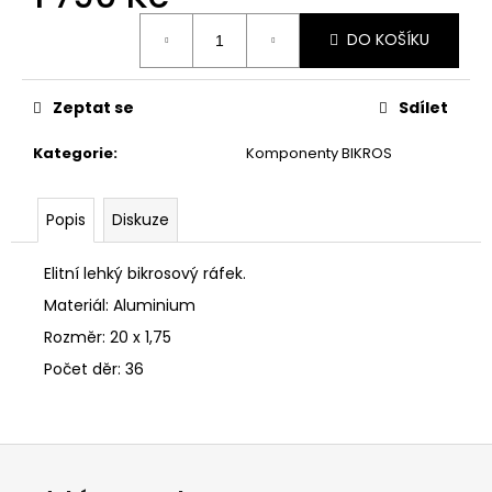
č
Měrná
u
DO KOŠÍKU
cena:
j
e
m
Zeptat se
Sdílet
e
Kategorie
:
Komponenty BIKROS
Popis
Diskuze
Elitní lehký bikrosový ráfek.
Materiál: Aluminium
Rozměr: 20 x 1,75
Počet děr: 36
Z
á