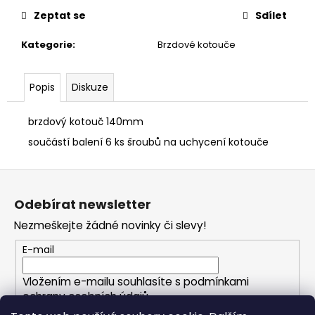
č
u
Zeptat se
Sdílet
j
Kategorie
:
Brzdové kotouče
e
m
e
Popis
Diskuze
brzdový kotouč 140mm
součástí balení 6 ks šroubů na uchycení kotouče
Z
á
Odebírat newsletter
p
Nezmeškejte žádné novinky či slevy!
a
t
E-mail
í
Vložením e-mailu souhlasíte s
podmínkami
ochrany osobních údajů