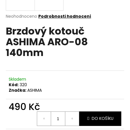
a
j
Průměrné
Neohodnoceno
Podrobnosti hodnocení
í
hodnocení
Brzdový kotouč
produktu
t
je
?
ASHIMA ARO-08
0,0
z
140mm
5
hvězdiček.
HLEDAT
Skladem
Kód:
320
Značka:
ASHIMA
D
o
490 Kč
p
o
Měrná
r
DO KOŠÍKU
cena:
u