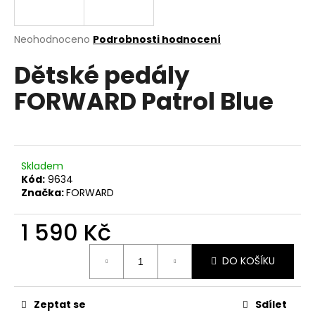
a
j
Průměrné
Neohodnoceno
Podrobnosti hodnocení
í
hodnocení
Dětské pedály
produktu
t
je
?
FORWARD Patrol Blue
0,0
z
5
hvězdiček.
HLEDAT
Skladem
Kód:
9634
Značka:
FORWARD
D
1 590 Kč
o
Měrná
p
DO KOŠÍKU
cena:
o
r
u
Zeptat se
Sdílet