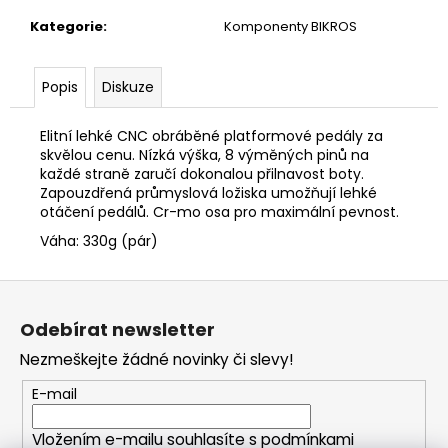
č
u
Kategorie
:
Komponenty BIKROS
j
e
Popis
Diskuze
m
e
Elitní lehké CNC obráběné platformové pedály za
skvělou cenu. Nízká výška, 8 výměných pinů na
každé straně zaručí dokonalou přilnavost boty.
Zapouzdřená průmyslová ložiska umožňují lehké
otáčení pedálů. Cr-mo osa pro maximální pevnost.
Váha: 330g (pár)
Z
á
Odebírat newsletter
p
Nezmeškejte žádné novinky či slevy!
a
t
E-mail
í
Vložením e-mailu souhlasíte s
podmínkami