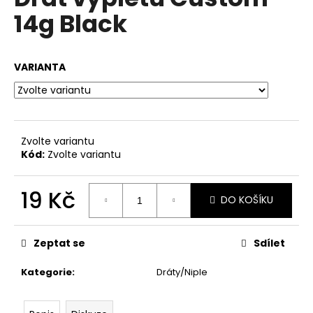
je
a
14g Black
0,0
z
j
5
í
hvězdiček.
VARIANTA
t
?
Zvolte variantu
Kód:
Zvolte variantu
HLEDAT
19 Kč
DO KOŠÍKU
Měrná
D
cena:
o
Zeptat se
Sdílet
p
o
Kategorie
:
Dráty/Niple
r
u