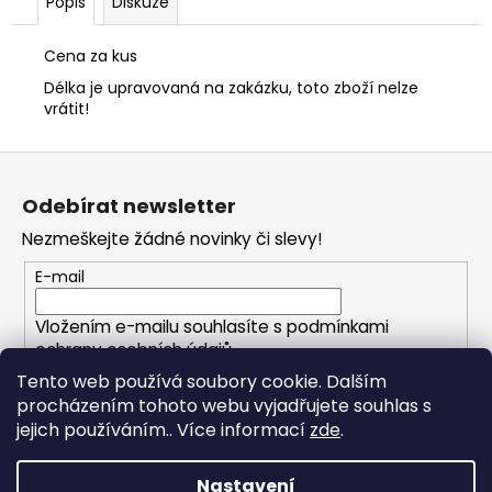
č
Popis
Diskuze
u
j
Cena za kus
e
Délka je upravovaná na zakázku, toto zboží nelze
m
vrátit!
e
Z
á
Odebírat newsletter
p
Nezmeškejte žádné novinky či slevy!
a
t
E-mail
í
Vložením e-mailu souhlasíte s
podmínkami
ochrany osobních údajů
Tento web používá soubory cookie. Dalším
procházením tohoto webu vyjadřujete souhlas s
PŘIHLÁSIT SE
jejich používáním.. Více informací
zde
.
Nastavení