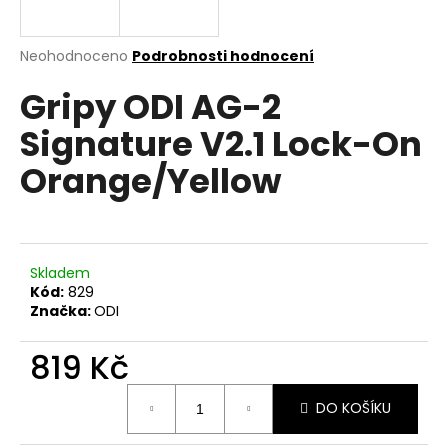
a
j
Průměrné
Neohodnoceno
Podrobnosti hodnocení
í
hodnocení
Gripy ODI AG-2
produktu
t
je
?
Signature V2.1 Lock-On
0,0
z
Orange/Yellow
5
hvězdiček.
HLEDAT
Skladem
Kód:
829
Značka:
ODI
D
o
819 Kč
p
o
Měrná
r
DO KOŠÍKU
cena:
u