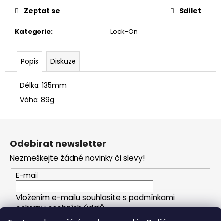
č
u
Zeptat se
Sdílet
j
Kategorie
:
Lock-On
e
m
e
Popis
Diskuze
Délka: 135mm
Váha: 89g
Z
á
Odebírat newsletter
p
Nezmeškejte žádné novinky či slevy!
a
t
E-mail
í
Vložením e-mailu souhlasíte s
podmínkami
ochrany osobních údajů