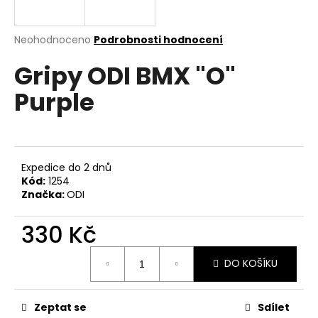
a
j
Průměrné
Neohodnoceno
Podrobnosti hodnocení
í
hodnocení
Gripy ODI BMX "O"
produktu
t
je
?
Purple
0,0
z
5
hvězdiček.
HLEDAT
Expedice do 2 dnů
Kód:
1254
Značka:
ODI
D
330 Kč
o
Měrná
p
DO KOŠÍKU
cena:
o
r
u
Zeptat se
Sdílet