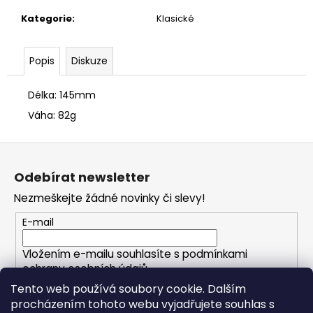
č
u
Kategorie
:
Klasické
j
e
Popis
Diskuze
m
e
Délka: 145mm
Váha: 82g
Z
á
Odebírat newsletter
p
Nezmeškejte žádné novinky či slevy!
a
t
E-mail
í
Vložením e-mailu souhlasíte s
podmínkami
ochrany osobních údajů
Tento web používá soubory cookie. Dalším
procházením tohoto webu vyjadřujete souhlas s
PŘIHLÁSIT SE