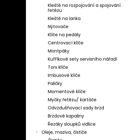
Kleště na rozpojování a spojování
řetězu
Kleště na lanka
Nýtovače
Klíče na pedály
Centrovací klíče
Montpáky
Kufříkové sety servisního nářadí
Torx klíče
Imbusové klíče
Paličky
Momentové klíče
Myčky řetězu/ kartáče
Odvzdušňovací sady brzd
Brzdové kapaliny
Řezáky sloupků vidlice
Oleje, maziva, čističe