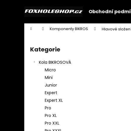
K
Přejít
na
o
Obchodní podmí
obsah
Zpět
Zpět
š
do
do
í
Domů
Komponenty BIKROS
Hlavové složení
k
obchodu
obchodu
P
o
Kategorie
Přeskočit
s
kategorie
t
Kola BIKROSOVÁ
r
Micro
a
Mini
n
Junior
n
Expert
í
Expert XL
p
Pro
a
Pro XL
n
Pro XXL
e
Pro XXXL