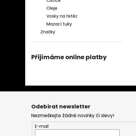
Čističe
Oleje
Vosky na řetěz
Mazací tuky
Značky
Přijímáme online platby
Z
á
Odebírat newsletter
p
Nezmeškejte žádné novinky či slevy!
a
t
E-mail
í