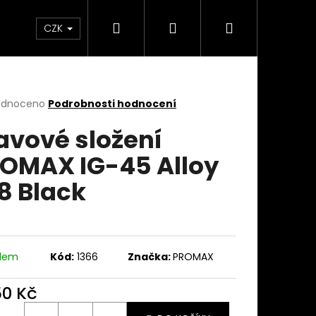
Hledat
Přihlášení
Nákupní
takty
Custom stavba kola na zakázku
Servi
CZK
košík
rné
odnoceno
Podrobnosti hodnocení
cení
avové složení
ktu
OMAX IG-45 Alloy
/8 Black
ček.
adem
Kód:
1366
Značka:
PROMAX
50 Kč
ná