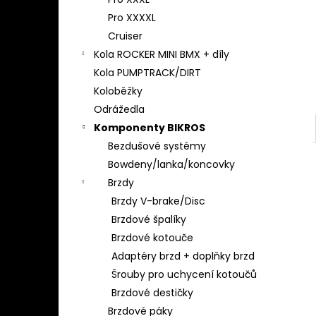
l
Pro XXXXL
Cruiser
Kola ROCKER MINI BMX + díly
Kola PUMPTRACK/DIRT
Koloběžky
Odrážedla
Komponenty BIKROS
Bezdušové systémy
Bowdeny/lanka/koncovky
Brzdy
Brzdy V-brake/Disc
Brzdové špalíky
Brzdové kotouče
Adaptéry brzd + doplňky brzd
Šrouby pro uchycení kotoučů
Brzdové destičky
Brzdové páky