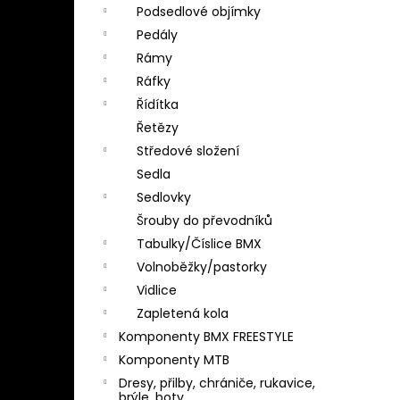
Podsedlové objímky
Pedály
Rámy
Ráfky
Řídítka
Řetězy
Středové složení
Sedla
Sedlovky
Šrouby do převodníků
Tabulky/Číslice BMX
Volnoběžky/pastorky
Vidlice
Zapletená kola
Komponenty BMX FREESTYLE
Komponenty MTB
Dresy, přilby, chrániče, rukavice,
brýle, boty