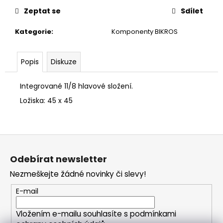
č
u
Zeptat se
Sdílet
j
Kategorie
:
Komponenty BIKROS
e
m
e
Popis
Diskuze
Integrované 11/8 hlavové složení.
Ložiska: 45 x 45
Z
á
Odebírat newsletter
p
Nezmeškejte žádné novinky či slevy!
a
t
E-mail
í
Vložením e-mailu souhlasíte s
podmínkami