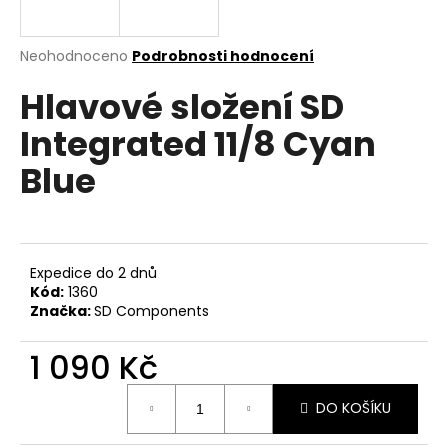
a
j
Průměrné
Neohodnoceno
Podrobnosti hodnocení
í
hodnocení
Hlavové složení SD
produktu
t
je
?
Integrated 11/8 Cyan
0,0
z
Blue
5
hvězdiček.
HLEDAT
Expedice do 2 dnů
Kód:
1360
Značka:
SD Components
D
o
1 090 Kč
p
o
Měrná
r
DO KOŠÍKU
cena:
u