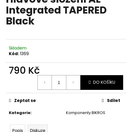
je
a
Integrated TAPERED
0,0
z
j
Black
5
í
hvězdiček.
t
?
Skladem
Kód:
1369
790 Kč
HLEDAT
Měrná
DO KOŠÍKU
cena:
D
o
Zeptat se
Sdílet
p
o
Kategorie
:
Komponenty BIKROS
r
u
Popis
Diskuze