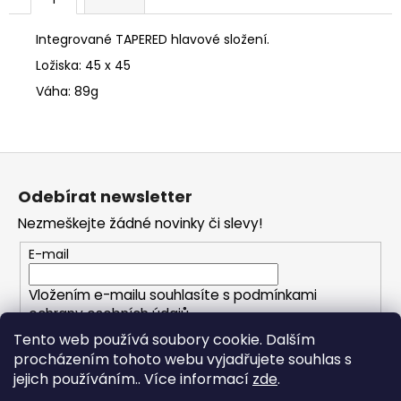
č
u
j
Integrované TAPERED hlavové složení.
e
Ložiska: 45 x 45
m
Váha: 89g
e
Z
á
Odebírat newsletter
p
Nezmeškejte žádné novinky či slevy!
a
t
E-mail
í
Vložením e-mailu souhlasíte s
podmínkami
ochrany osobních údajů
Tento web používá soubory cookie. Dalším
procházením tohoto webu vyjadřujete souhlas s
PŘIHLÁSIT SE
jejich používáním.. Více informací
zde
.