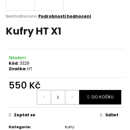
a
j
Průměrné
Neohodnoceno
Podrobnosti hodnocení
í
hodnocení
Kufry HT X1
produktu
t
je
?
0,0
z
5
hvězdiček.
Skladem
Kód:
3329
HLEDAT
Značka:
HT
550 Kč
D
Měrná
DO KOŠÍKU
cena:
o
p
o
Zeptat se
Sdílet
r
u
Kategorie
:
Kufry