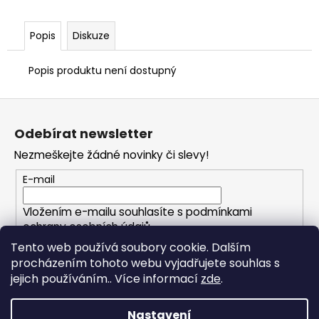
č
u
j
Popis
Diskuze
e
m
Popis produktu není dostupný
e
Z
á
Odebírat newsletter
p
Nezmeškejte žádné novinky či slevy!
a
t
E-mail
í
Vložením e-mailu souhlasíte s
podmínkami
ochrany osobních údajů
Tento web používá soubory cookie. Dalším
procházením tohoto webu vyjadřujete souhlas s
PŘIHLÁSIT SE
jejich používáním.. Více informací
zde
.
Nastavení