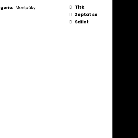
Tisk
gorie
:
Montpáky
Zeptat se
Sdílet