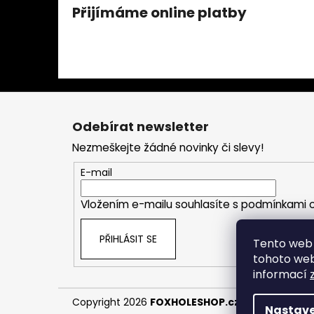
Přijímáme online platby
Z
á
Odebírat newsletter
p
Nezmeškejte žádné novinky či slevy!
a
t
E-mail
í
Vložením e-mailu souhlasíte s
podmínkami o
PŘIHLÁSIT SE
Tento web 
tohoto webu
informací
Copyright 2026
FOXHOLESHOP.cz
. Všechna práv
Nastave