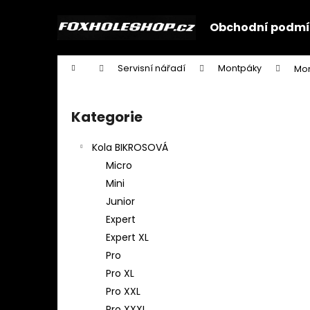
K
Přejít
na
o
Obchodní podmí
obsah
Zpět
Zpět
š
do
do
í
Domů
Servisní nářadí
Montpáky
Mon
k
obchodu
obchodu
P
o
Kategorie
Přeskočit
s
kategorie
t
Kola BIKROSOVÁ
r
Micro
a
Mini
n
Junior
n
Expert
í
Expert XL
p
Pro
a
Pro XL
n
Pro XXL
e
Pro XXXL