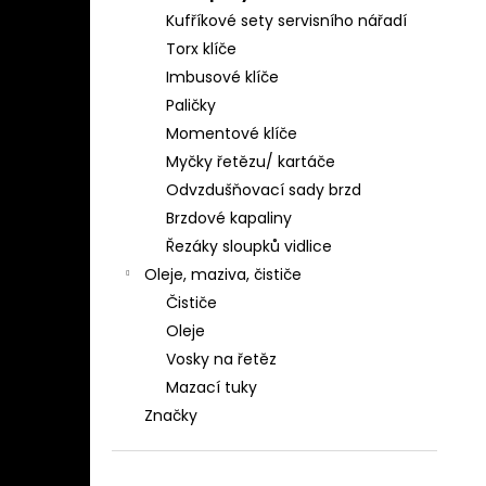
Kufříkové sety servisního nářadí
Torx klíče
Imbusové klíče
Paličky
Momentové klíče
Myčky řetězu/ kartáče
Odvzdušňovací sady brzd
Brzdové kapaliny
Řezáky sloupků vidlice
Oleje, maziva, čističe
Čističe
Oleje
Vosky na řetěz
Mazací tuky
Značky