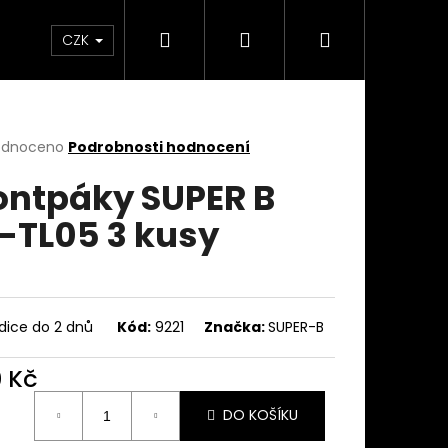
Hledat
Přihlášení
Nákupní
takty
Custom stavba kola na zakázku
Servi
CZK
košík
rné
odnoceno
Podrobnosti hodnocení
cení
ntpáky SUPER B
ktu
-TL05 3 kusy
ček.
dice do 2 dnů
Kód:
9221
Značka:
SUPER-B
0 Kč
ná
DO KOŠÍKU
: