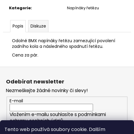
č
u
Kategorie
:
Napínáky řetězu
j
e
Popis
Diskuze
m
e
Odolné BMX napínáky řetězu zamezující povolení
zadního kola a následného spadnutí řetězu.
Cena za pár.
Z
á
Odebírat newsletter
p
Nezmeškejte žádné novinky či slevy!
a
t
E-mail
í
Vložením e-mailu souhlasíte s
podmínkami
ochrany osobních údajů
Tento web používá soubory cookie. Dalším