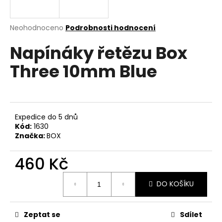
a
j
Průměrné
Neohodnoceno
Podrobnosti hodnocení
í
hodnocení
Napínáky řetězu Box
produktu
t
je
?
Three 10mm Blue
0,0
z
5
hvězdiček.
HLEDAT
Expedice do 5 dnů
Kód:
1630
Značka:
BOX
D
460 Kč
o
Měrná
p
DO KOŠÍKU
cena:
o
r
u
Zeptat se
Sdílet