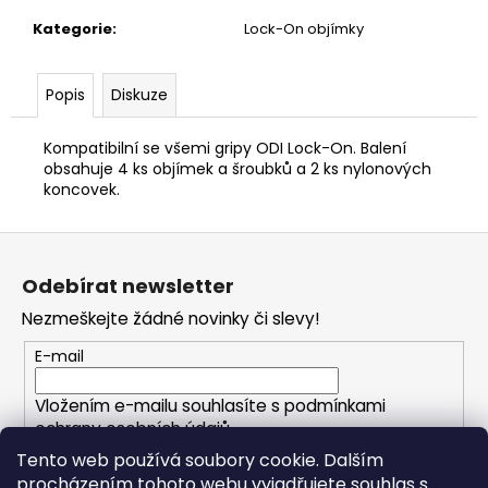
č
u
Kategorie
:
Lock-On objímky
j
e
Popis
Diskuze
m
e
Kompatibilní se všemi gripy ODI Lock-On. Balení
obsahuje 4 ks objímek a šroubků a 2 ks nylonových
koncovek.
Z
á
Odebírat newsletter
p
Nezmeškejte žádné novinky či slevy!
a
t
E-mail
í
Vložením e-mailu souhlasíte s
podmínkami
ochrany osobních údajů
Tento web používá soubory cookie. Dalším
procházením tohoto webu vyjadřujete souhlas s
PŘIHLÁSIT SE