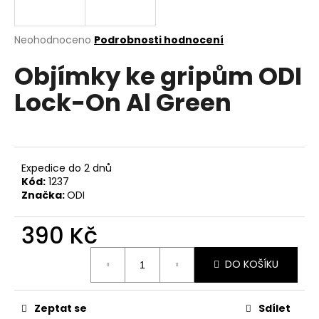
a
j
Průměrné
Neohodnoceno
Podrobnosti hodnocení
í
hodnocení
Objímky ke gripům ODI
produktu
t
je
?
Lock-On Al Green
0,0
z
5
hvězdiček.
HLEDAT
Expedice do 2 dnů
Kód:
1237
Značka:
ODI
D
390 Kč
o
Měrná
p
DO KOŠÍKU
cena:
o
r
u
Zeptat se
Sdílet