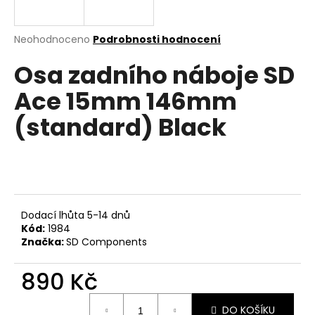
a
j
Průměrné
Neohodnoceno
Podrobnosti hodnocení
í
hodnocení
Osa zadního náboje SD
produktu
t
je
?
Ace 15mm 146mm
0,0
z
(standard) Black
5
hvězdiček.
HLEDAT
Dodací lhůta 5-14 dnů
D
Kód:
1984
o
Značka:
SD Components
p
o
890 Kč
r
Měrná
u
DO KOŠÍKU
cena: