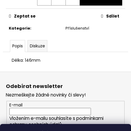
č
u
j
Zeptat se
Sdílet
e
m
Kategorie
:
Příslušenství
e
Popis
Diskuze
Délka: 146mm
Z
á
Odebírat newsletter
p
Nezmeškejte žádné novinky či slevy!
a
t
E-mail
í
Vložením e-mailu souhlasíte s
podmínkami
ochrany osobních údajů