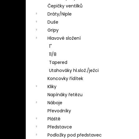
Čepičky ventilků
Dráty/Niple
Duše
Gripy
Hlavové složení
1"
11/8
Tapered
Utahováky hl.slož./ježci
Koncovky řídítek
Kliky
Napínáky řetězu
Náboje
Převodníky
Pláště
Představce
Podložky pod představec