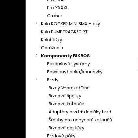
l
Pro XXXXL
Cruiser
Kola ROCKER MINI BMX + díly
Kola PUMPTRACK/DIRT
Koloběžky
Odrážedla
Komponenty BIKROS
Bezdušové systémy
Bowdeny/lanka/koncovky
Brzdy
Brzdy V-brake/Disc
Brzdové špalíky
Brzdové kotouče
Adaptéry brzd + doplňky brzd
Šrouby pro uchycení kotoučů
Brzdové destičky
Brzdové páky