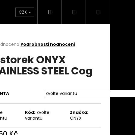
Hledat
Přihlášení
Nákupní
takty
Custom stavba kola na zakázku
Servi
CZK
košík
rné
odnoceno
Podrobnosti hodnocení
cení
storek ONYX
ktu
AINLESS STEEL Cog
ček.
ANTA
te
Kód:
Zvolte
Značka:
antu
variantu
ONYX
950 Kč