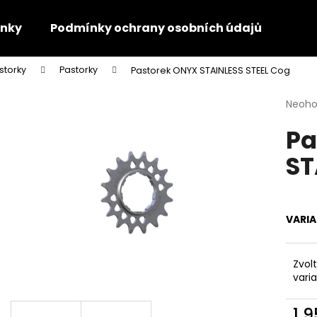
nky
Podmínky ochrany osobních údajů
Kon
storky
Pastorky
Pastorek ONYX STAINLESS STEEL Cog
Co potřebujete najít?
Průmě
Neoh
hodno
Pa
produ
HLEDAT
je
ST
0,0
z
5
Doporučujeme
hvězdi
VARI
Zvol
vari
1 