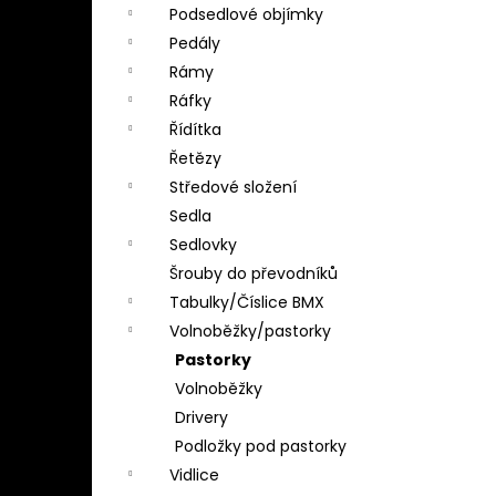
Podsedlové objímky
Pedály
Rámy
Ráfky
Řídítka
Řetězy
Středové složení
Sedla
Sedlovky
Šrouby do převodníků
Tabulky/Číslice BMX
Volnoběžky/pastorky
Pastorky
Volnoběžky
Drivery
Podložky pod pastorky
Vidlice