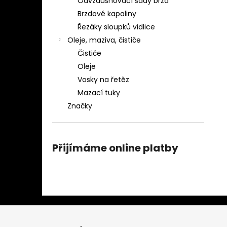
Odvzdušňovací sady brzd
Brzdové kapaliny
Řezáky sloupků vidlice
Oleje, maziva, čističe
Čističe
Oleje
Vosky na řetěz
Mazací tuky
Značky
Přijímáme online platby
Z
á