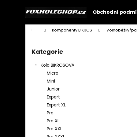
K
Přejít
na
o
Obchodní podmí
obsah
Zpět
Zpět
š
do
do
í
Domů
Komponenty BIKROS
Volnoběžky/pa
k
obchodu
obchodu
P
o
Kategorie
Přeskočit
s
kategorie
t
Kola BIKROSOVÁ
r
Micro
a
Mini
n
Junior
n
Expert
í
Expert XL
p
Pro
a
Pro XL
n
Pro XXL
e
Pro XXXL