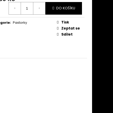
ná
DO KOŠÍKU
:
Tisk
gorie
:
Pastorky
Zeptat se
Sdílet