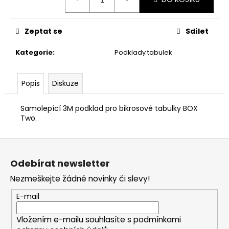
č
cena:
u
j
Zeptat se
Sdílet
e
m
Kategorie
:
Podklady tabulek
e
Popis
Diskuze
Samolepící 3M podklad pro bikrosové tabulky BOX
Two.
Z
á
Odebírat newsletter
p
Nezmeškejte žádné novinky či slevy!
a
t
E-mail
í
Vložením e-mailu souhlasíte s
podmínkami