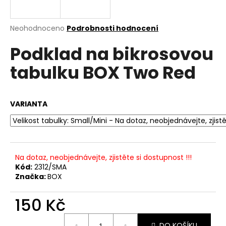
a
j
Průměrné
Neohodnoceno
Podrobnosti hodnocení
í
hodnocení
Podklad na bikrosovou
produktu
t
je
?
tabulku BOX Two Red
0,0
z
5
hvězdiček.
VARIANTA
HLEDAT
Na dotaz, neobjednávejte, zjistěte si dostupnost !!!
D
Kód:
2312/SMA
o
Značka:
BOX
p
o
150 Kč
r
u
Měrná
DO KOŠÍKU