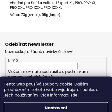
vhodná pro řídítka velikosti Expert XL, PRO, PRO XL,
PRO XXL, PRO XXXL, PRO XXXXL
Váha: 73g(small), 95g(large)
Z
á
Odebírat newsletter
p
Nezmeškejte žádné novinky či slevy!
a
t
E-mail
í
Vložením e-mailu souhlasíte s
podmínkami
ochrany osobních údajů
Tento web používá soubory cookie. Dalším
procházením tohoto webu vyjadřujete souhlas s
PŘIHLÁSIT SE
jejich používáním.. Více informací
zde
.
Nastavení
Vytvořil Shoptet