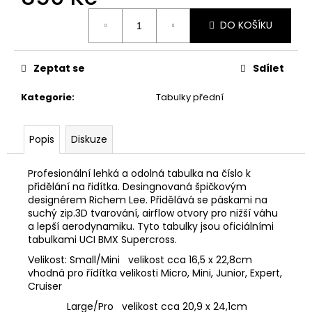
č
Měrná
u
DO KOŠÍKU
cena:
j
e
m
Zeptat se
Sdílet
e
Kategorie
:
Tabulky přední
Popis
Diskuze
Profesionální lehká a odolná tabulka na číslo k
přidělání na řidítka. Desingnovaná špičkovým
designérem Richem Lee. Přidělává se páskami na
suchý zip.3D tvarování, airflow otvory pro nižší váhu
a lepší aerodynamiku. Tyto tabulky jsou oficiálními
tabulkami UCI BMX Supercross.
Velikost: Small/Mini velikost cca 16,5 x 22,8cm
vhodná pro řídítka velikosti Micro, Mini, Junior, Expert,
Cruiser
Large/Pro velikost cca 20,9 x 24,1cm