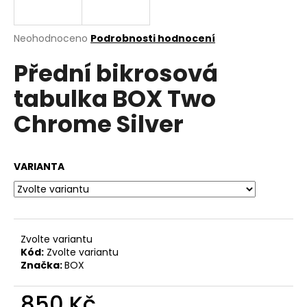
a
j
Průměrné
Neohodnoceno
Podrobnosti hodnocení
í
hodnocení
Přední bikrosová
produktu
t
je
?
tabulka BOX Two
0,0
z
Chrome Silver
5
hvězdiček.
HLEDAT
VARIANTA
D
o
Zvolte variantu
p
Kód:
Zvolte variantu
o
Značka:
BOX
r
u
850 Kč