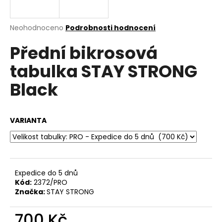
a
j
Průměrné
Neohodnoceno
Podrobnosti hodnocení
í
hodnocení
Přední bikrosová
produktu
t
je
?
tabulka STAY STRONG
0,0
z
Black
5
hvězdiček.
HLEDAT
VARIANTA
D
o
Expedice do 5 dnů
p
Kód:
2372/PRO
o
Značka:
STAY STRONG
r
u
700 Kč