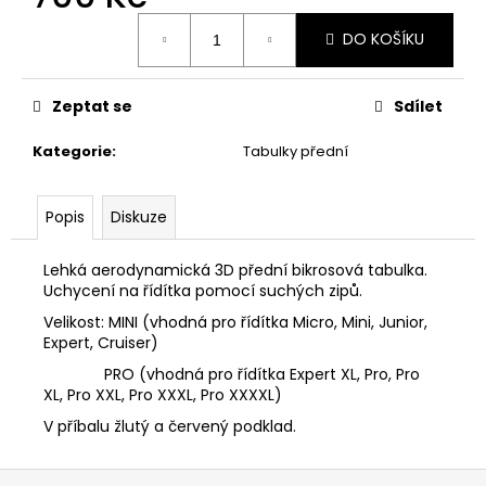
č
Měrná
u
DO KOŠÍKU
cena:
j
e
m
Zeptat se
Sdílet
e
Kategorie
:
Tabulky přední
Popis
Diskuze
Lehká aerodynamická 3D přední bikrosová tabulka.
Uchycení na řídítka pomocí suchých zipů.
Velikost: MINI (vhodná pro řídítka Micro, Mini, Junior,
Expert, Cruiser)
PRO (vhodná pro řídítka Expert XL, Pro, Pro
XL, Pro XXL, Pro XXXL, Pro XXXXL)
V příbalu žlutý a červený podklad.
Z