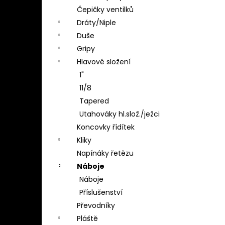
Čepičky ventilků
Dráty/Niple
Duše
Gripy
Hlavové složení
1"
11/8
Tapered
Utahováky hl.slož./ježci
Koncovky řídítek
Kliky
Napínáky řetězu
Náboje
Náboje
Příslušenství
Převodníky
Pláště