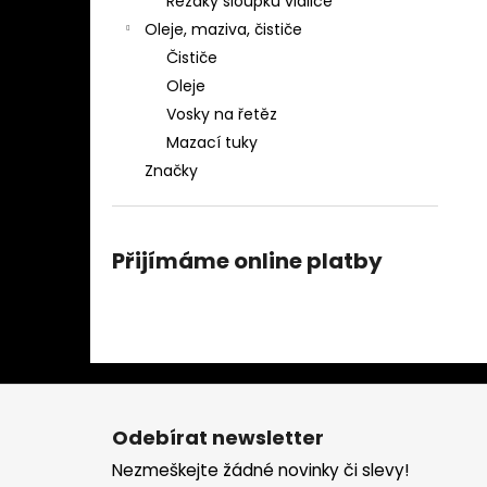
Řezáky sloupků vidlice
Oleje, maziva, čističe
Čističe
Oleje
Vosky na řetěz
Mazací tuky
Značky
Přijímáme online platby
Z
á
Odebírat newsletter
p
Nezmeškejte žádné novinky či slevy!
a