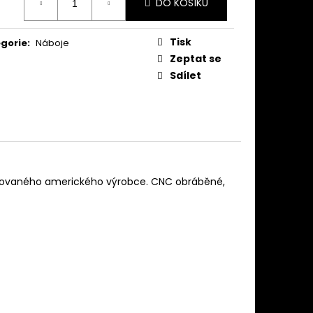
DO KOŠÍKU
:
Tisk
gorie
:
Náboje
Zeptat se
Sdílet
nomovaného amerického výrobce. CNC obráběné,