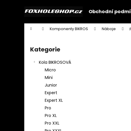
K
Přejít
na
o
Obchodní podmí
obsah
Zpět
Zpět
š
do
do
í
Domů
Komponenty BIKROS
Náboje
k
obchodu
obchodu
P
o
Kategorie
Přeskočit
s
kategorie
t
Kola BIKROSOVÁ
r
Micro
a
Mini
n
Junior
n
Expert
í
Expert XL
p
Pro
a
Pro XL
n
Pro XXL
e
Pro XXXL