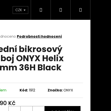
Hledat
Přihlášení
Nákupní
takty
Custom stavba kola na zakázku
Servi
CZK
košík
rné
odnoceno
Podrobnosti hodnocení
cení
ední bikrosový
ktu
boj ONYX Helix
mm 36H Black
ček.
adem
Kód:
1912
Značka:
ONYX
290 Kč
ná