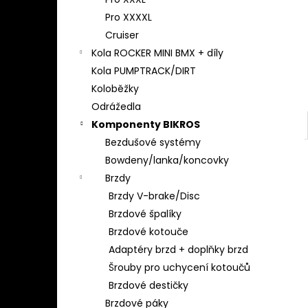
l
Pro XXXXL
Cruiser
Kola ROCKER MINI BMX + díly
Kola PUMPTRACK/DIRT
Koloběžky
Odrážedla
Komponenty BIKROS
Bezdušové systémy
Bowdeny/lanka/koncovky
Brzdy
Brzdy V-brake/Disc
Brzdové špalíky
Brzdové kotouče
Adaptéry brzd + doplňky brzd
Šrouby pro uchycení kotoučů
Brzdové destičky
Brzdové páky