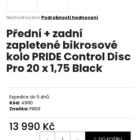
a
j
Průměrné
Neohodnoceno
Podrobnosti hodnocení
í
hodnocení
Přední + zadní
produktu
t
je
?
zapletené bikrosové
0,0
z
kolo PRIDE Control Disc
5
hvězdiček.
Pro 20 x 1,75 Black
HLEDAT
Expedice do 5 dnů
D
Kód:
4990
o
Značka:
PRIDE
p
o
13 990 Kč
r
u
Měrná
DO KOŠÍKU
cena: