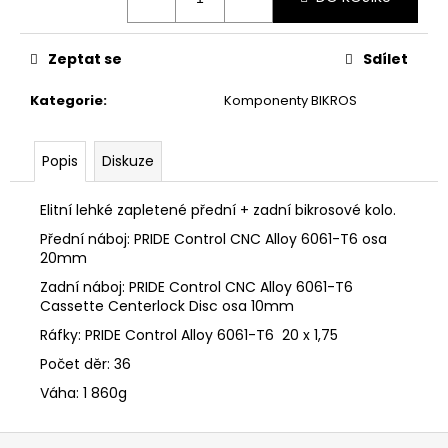
č
u
j
Zeptat se
Sdílet
e
m
Kategorie
:
Komponenty BIKROS
e
Popis
Diskuze
Elitní lehké zapletené přední + zadní bikrosové kolo.
Přední náboj: PRIDE Control CNC Alloy 6061-T6 osa
20mm
Zadní náboj: PRIDE Control CNC Alloy 6061-T6
Cassette Centerlock Disc osa 10mm
Ráfky: PRIDE Control Alloy 6061-T6 20 x 1,75
Počet děr: 36
Váha: 1 860g
Z