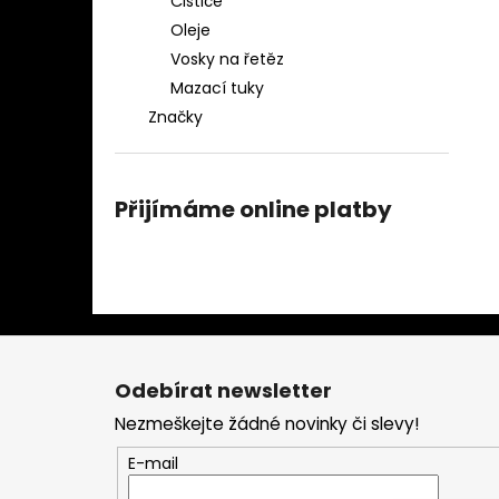
Čističe
Oleje
Vosky na řetěz
Mazací tuky
Značky
Přijímáme online platby
Z
á
Odebírat newsletter
p
Nezmeškejte žádné novinky či slevy!
a
t
E-mail
í