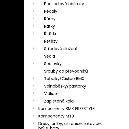
Podsedlové objímky
Pedály
Rámy
Ráfky
Řídítka
Řetězy
Středové složení
Sedla
Sedlovky
Šrouby do převodníků
Tabulky/Číslice BMX
Volnoběžky/pastorky
Vidlice
Zapletená kola
Komponenty BMX FREESTYLE
Komponenty MTB
Dresy, přilby, chrániče, rukavice,
brýle, boty