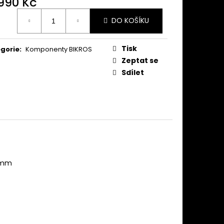
 990 Kč
ná
DO KOŠÍKU
:
Tisk
gorie
:
Komponenty BIKROS
Zeptat se
Sdílet
10mm