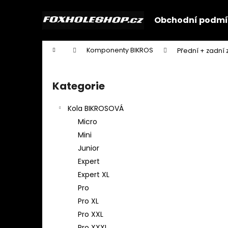
K
Přejít
na
o
Obchodní podmí
obsah
Zpět
Zpět
š
do
do
í
Domů
Komponenty BIKROS
Přední + zadní 
k
obchodu
obchodu
P
o
Kategorie
Přeskočit
s
kategorie
t
Kola BIKROSOVÁ
r
Micro
a
Mini
n
Junior
n
Expert
í
Expert XL
p
Pro
a
Pro XL
n
Pro XXL
e
Pro XXXL