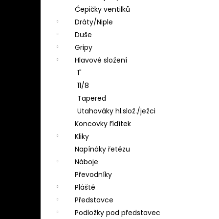
Čepičky ventilků
Dráty/Niple
Duše
Gripy
Hlavové složení
1"
11/8
Tapered
Utahováky hl.slož./ježci
Koncovky řídítek
Kliky
Napínáky řetězu
Náboje
Převodníky
Pláště
Představce
Podložky pod představec