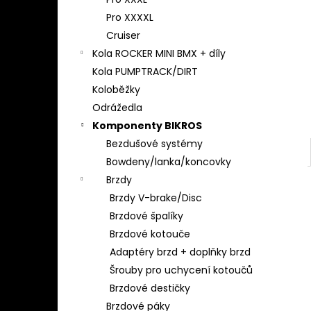
l
Pro XXXXL
Cruiser
Kola ROCKER MINI BMX + díly
Kola PUMPTRACK/DIRT
Koloběžky
Odrážedla
Komponenty BIKROS
Bezdušové systémy
Bowdeny/lanka/koncovky
Brzdy
Brzdy V-brake/Disc
Brzdové špalíky
Brzdové kotouče
Adaptéry brzd + doplňky brzd
Šrouby pro uchycení kotoučů
Brzdové destičky
Brzdové páky