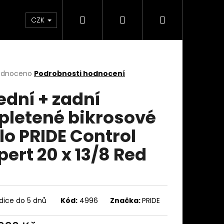
Hledat
Přihlášení
Nákupní
takty
Custom stavba kola na zakázku
Servi
CZK
košík
rné
odnoceno
Podrobnosti hodnocení
cení
ední + zadní
ktu
pletené bikrosové
lo PRIDE Control
ček.
pert 20 x 13/8 Red
dice do 5 dnů
Kód:
4996
Značka:
PRIDE