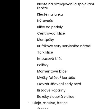
Kleště na rozpojování a spojování
řetězu
Kleště na lanka
Nýtovače
Klíče na pedály
Centrovací klíče
Montpáky
Kufříkové sety servisního nářadí
Torx klíče
Imbusové klíče
Paličky
Momentové klíče
Myčky řetězu/ kartáče
Odvzdušňovací sady brzd
Brzdové kapaliny
Řezáky sloupků vidlice
Oleje, maziva, čističe