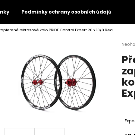
nky
Podmínky ochrany osobních údajů
Kon
zapletené bikrosové kolo PRIDE Control Expert 20 x 13/8 Red
Co potřebujete najít?
Průmě
Neoh
hodno
Př
produ
HLEDAT
je
za
0,0
z
ko
5
Doporučujeme
hvězdi
Ex
Expe