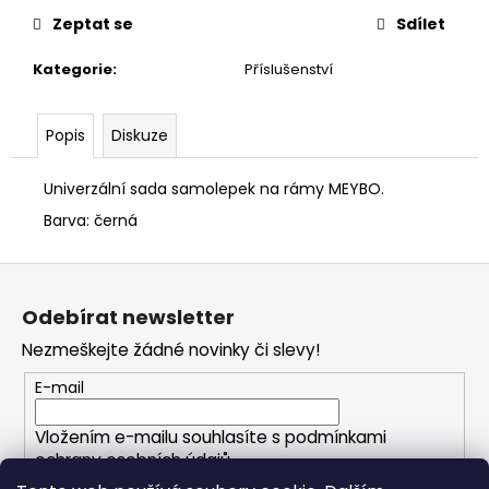
č
u
Zeptat se
Sdílet
j
Kategorie
:
Příslušenství
e
m
e
Popis
Diskuze
Univerzální sada samolepek na rámy MEYBO.
Barva: černá
Z
á
Odebírat newsletter
p
Nezmeškejte žádné novinky či slevy!
a
t
E-mail
í
Vložením e-mailu souhlasíte s
podmínkami
ochrany osobních údajů