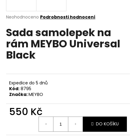
a
j
Průměrné
Neohodnoceno
Podrobnosti hodnocení
í
hodnocení
Sada samolepek na
produktu
t
je
?
rám MEYBO Universal
0,0
z
Black
5
hvězdiček.
HLEDAT
Expedice do 5 dnů
Kód:
8795
Značka:
MEYBO
D
o
550 Kč
p
o
Měrná
r
DO KOŠÍKU
cena:
u