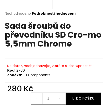
a
j
Průměrné
Neohodnoceno
Podrobnosti hodnocení
í
hodnocení
Sada šroubů do
produktu
t
je
?
převodníku SD Cro-mo
0,0
z
5,5mm Chrome
5
hvězdiček.
HLEDAT
Na dotaz, neobjednávejte, zjistěte si dostupnost !!!
Kód:
2766
Značka:
SD Components
D
o
280 Kč
p
o
Měrná
r
DO KOŠÍKU
cena:
u