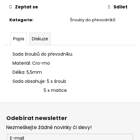
č
u
Zeptat se
Sdílet
j
Kategorie
:
Šrouby do převodníků
e
m
e
Popis
Diskuze
Sada šroubů do převodníku.
Materiál: Cro-mo
Délka: 5,5mm
Sada obsahuje: 5 x šroub
5 x matice
Z
á
Odebírat newsletter
p
Nezmeškejte žádné novinky či slevy!
a
t
E-mail